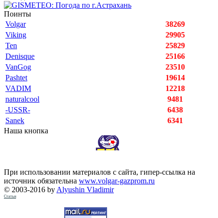
Поинты
Volgar
38269
Viking
29905
Ten
25829
Denisque
25166
VanGog
23510
Pashtet
19614
VADIM
12218
naturalcool
9481
-USSR-
6438
Sanek
6341
Наша кнопка
При использовании материалов с сайта, гипер-ссылка на
источник обязательна
www.volgar-gazprom.ru
© 2003-2016 by
Alyushin Vladimir
Статьи