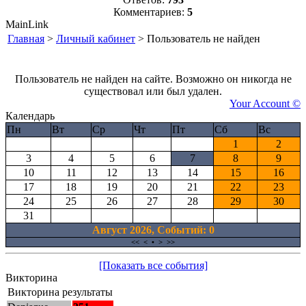
Комментариев:
5
MainLink
Главная
>
Личный кабинет
> Пользователь не найден
Пользователь не найден на сайте. Возможно он никогда не
существовал или был удален.
Your Account ©
Календарь
Пн
Вт
Ср
Чт
Пт
Сб
Вс
1
2
3
4
5
6
7
8
9
10
11
12
13
14
15
16
17
18
19
20
21
22
23
24
25
26
27
28
29
30
31
Август 2026, Cобытий: 0
<<
<
•
>
>>
[Показать все события]
Викторина
Викторина результаты