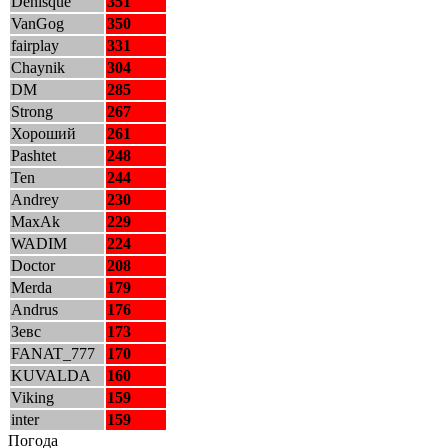
Denisque
351
VanGog
350
fairplay
331
Chaynik
304
DM
285
Strong
267
Хороший
261
Pashtet
248
Ten
244
Andrey
230
MaxAk
229
WADIM
224
Doctor
208
Merda
179
Andrus
176
Зевс
173
FANAT_777
170
KUVALDA
160
Viking
159
inter
159
Погода