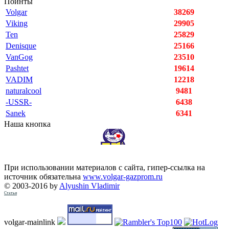
Поинты
Volgar
38269
Viking
29905
Ten
25829
Denisque
25166
VanGog
23510
Pashtet
19614
VADIM
12218
naturalcool
9481
-USSR-
6438
Sanek
6341
Наша кнопка
При использовании материалов с сайта, гипер-ссылка на
источник обязательна
www.volgar-gazprom.ru
© 2003-2016 by
Alyushin Vladimir
Статьи
volgar-mainlink