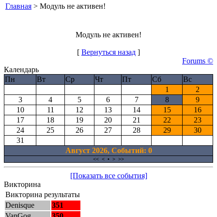
Главная
> Модуль не активен!
Модуль не активен!
[
Вернуться назад
]
Forums ©
Календарь
Пн
Вт
Ср
Чт
Пт
Сб
Вс
1
2
3
4
5
6
7
8
9
10
11
12
13
14
15
16
17
18
19
20
21
22
23
24
25
26
27
28
29
30
31
Август 2026, Cобытий: 0
<<
<
•
>
>>
[Показать все события]
Викторина
Викторина результаты
Denisque
351
VanGog
350