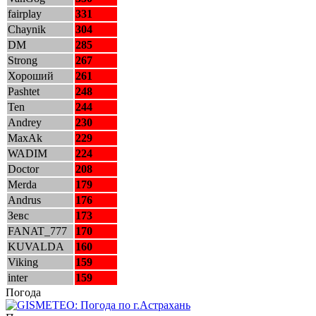
fairplay
331
Chaynik
304
DM
285
Strong
267
Хороший
261
Pashtet
248
Ten
244
Andrey
230
MaxAk
229
WADIM
224
Doctor
208
Merda
179
Andrus
176
Зевс
173
FANAT_777
170
KUVALDA
160
Viking
159
inter
159
Погода