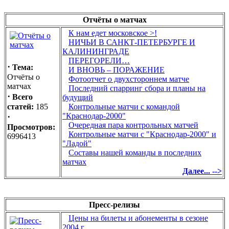
Отчёты о матчах
К нам едет московское >!
НИЧЬИ В САНКТ-ПЕТЕРБУРГЕ И
КАЛИНИНГРАДЕ
ПЕРЕГОРЕЛИ…
·
Тема:
И ВНОВЬ – ПОРАЖЕНИЕ
Отчёты о
Фотоотчет о двухстороннем матче
матчах
Последний спарринг сбора и планы на
·
Всего
будущий
статей:
185
Контрольные матчи с командой
·
"Краснодар-2000"
Очередная пара контрольных матчей
Просмотров:
Контрольные матчи с "Краснодар-2000" и
6996413
"Ладой"
Составы нашей команды в последних
матчах
Далее... -->
Пресс-релизы
Цены на билеты и абонементы в сезоне
2004 г.