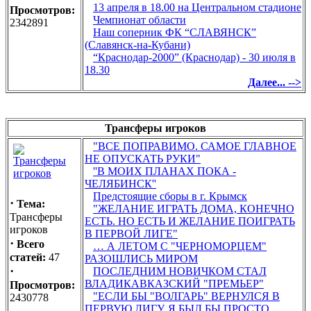
13 апреля в 18.00 на Центральном стадионе
Просмотров:
Чемпионат области
2342891
Наш соперник ФК “СЛАВЯНСК”
(Славянск-на-Кубани)
“Краснодар-2000” (Краснодар) - 30 июля в
18.30
Далее... -->
Трансферы игроков
"ВСЕ ПОПРАВИМО. САМОЕ ГЛАВНОЕ
НЕ ОПУСКАТЬ РУКИ"
''В МОИХ ПЛАНАХ ПОКА -
ЧЕЛЯБИНСК''
Предстоящие сборы в г. Крымск
·
Тема:
"ЖЕЛАНИЕ ИГРАТЬ ДОМА, КОНЕЧНО
Трансферы
ЕСТЬ. НО ЕСТЬ И ЖЕЛАНИЕ ПОИГРАТЬ
игроков
В ПЕРВОЙ ЛИГЕ"
·
Всего
… А ЛЕТОМ С "ЧЕРНОМОРЦЕМ"
статей:
47
РАЗОШЛИСЬ МИРОМ
·
ПОСЛЕДНИМ НОВИЧКОМ СТАЛ
ВЛАДИКАВКАЗСКИЙ "ПРЕМЬЕР"
Просмотров:
"ЕСЛИ БЫ "ВОЛГАРЬ" ВЕРНУЛСЯ В
2430778
ПЕРВУЮ ЛИГУ, Я БЫЛ БЫ ПРОСТО