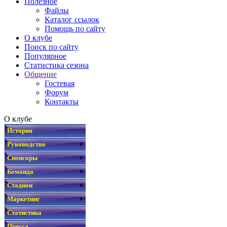
Полезное
Файлы
Каталог ссылок
Помощь по сайту
О клубе
Поиск по сайту
Популярное
Статистика сезона
Общение
Гостевая
Форум
Контакты
О клубе
История
Руководство
Спонсоры
Команда
Стадион
Маркетинг
Статистика
Пресса