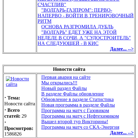
СЧАСТЛИВ"
"ВОЛГАРЬ-ГАЗПРОМ": ПЕРВО-
НАПЕРВО - ВОЙТИ В ТРЕНИРОВОЧНЫЙ
РИТМ
ОСНОВА РАЗГРОМИЛА ДУБЛЬ
"ВОЛГАРЬ" ЕДЕТ УЖЕ НА ЭТОЙ
НЕДЕЛЕ В СОЧИ, А "СУДОСТРОИТЕЛЬ"
НА СЛЕДУЮЩЕЙ - В КИС
Далее... -->
Новости сайта
Первая авария на сайте
Мы открылись!!!
Новый раздел Файлы
В разделе Файлы обновление
·
Тема:
Обновление в разделе Статистика
Новости сайта
Новая программа в разделе Файлы
·
Всего
Программа на матч с Газовиком
статей:
29
Программа на матч с Нефтехимиком
·
Вышел второй тур Викторины!
Программа на матч со СКА-Энергия
Просмотров:
Далее... -->
1586826