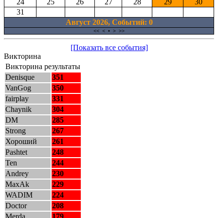
24
25
26
27
28
29
30
31
Август 2026, Cобытий: 0
<<
<
•
>
>>
[Показать все события]
Викторина
Викторина результаты
Denisque
351
VanGog
350
fairplay
331
Chaynik
304
DM
285
Strong
267
Хороший
261
Pashtet
248
Ten
244
Andrey
230
MaxAk
229
WADIM
224
Doctor
208
Merda
179