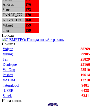
Andrus
176
Зевс
173
FANAT_777
170
KUVALDA
160
Viking
159
inter
159
Погода
Поинты
Volgar
38269
Viking
29905
Ten
25829
Denisque
25166
VanGog
23510
Pashtet
19614
VADIM
12218
naturalcool
9481
-USSR-
6438
Sanek
6341
Наша кнопка