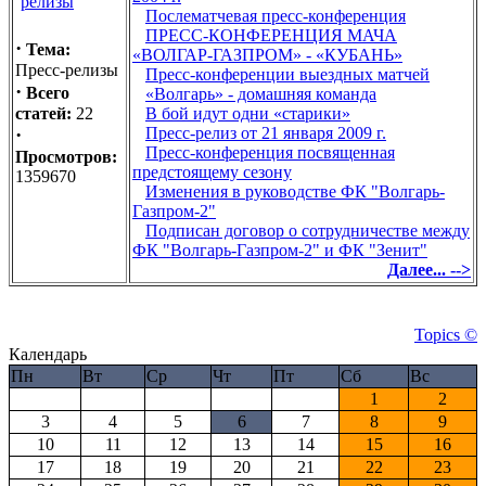
Послематчевая пресс-конференция
ПРЕСС-КОНФЕРЕНЦИЯ МАЧА
·
Тема:
«ВОЛГАР-ГАЗПРОМ» - «КУБАНЬ»
Пресс-релизы
Пресс-конференции выездных матчей
·
Всего
«Волгарь» - домашняя команда
статей:
22
В бой идут одни «старики»
·
Пресс-релиз от 21 января 2009 г.
Пресс-конференция посвященная
Просмотров:
предстоящему сезону
1359670
Изменения в руководстве ФК "Волгарь-
Газпром-2"
Подписан договор о сотрудничестве между
ФК "Волгарь-Газпром-2" и ФК "Зенит"
Далее... -->
Topics ©
Календарь
Пн
Вт
Ср
Чт
Пт
Сб
Вс
1
2
3
4
5
6
7
8
9
10
11
12
13
14
15
16
17
18
19
20
21
22
23