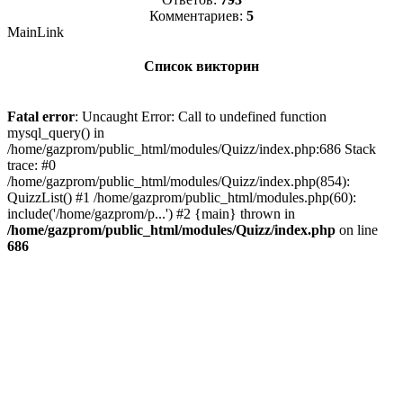
Комментариев:
5
MainLink
Список викторин
Fatal error
: Uncaught Error: Call to undefined function
mysql_query() in
/home/gazprom/public_html/modules/Quizz/index.php:686 Stack
trace: #0
/home/gazprom/public_html/modules/Quizz/index.php(854):
QuizzList() #1 /home/gazprom/public_html/modules.php(60):
include('/home/gazprom/p...') #2 {main} thrown in
/home/gazprom/public_html/modules/Quizz/index.php
on line
686