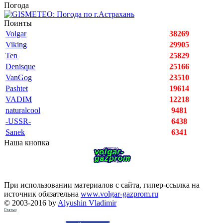
Погода
Поинты
Volgar
38269
Viking
29905
Ten
25829
Denisque
25166
VanGog
23510
Pashtet
19614
VADIM
12218
naturalcool
9481
-USSR-
6438
Sanek
6341
Наша кнопка
При использовании материалов с сайта, гипер-ссылка на
источник обязательна
www.volgar-gazprom.ru
© 2003-2016 by
Alyushin Vladimir
Статьи