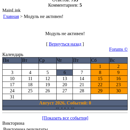
Комментариев:
5
MainLink
Главная
> Модуль не активен!
Модуль не активен!
[
Вернуться назад
]
Forums ©
Календарь
Пн
Вт
Ср
Чт
Пт
Сб
Вс
1
2
3
4
5
6
7
8
9
10
11
12
13
14
15
16
17
18
19
20
21
22
23
24
25
26
27
28
29
30
31
Август 2026, Cобытий: 0
<<
<
•
>
>>
[Показать все события]
Викторина
Викторина результаты