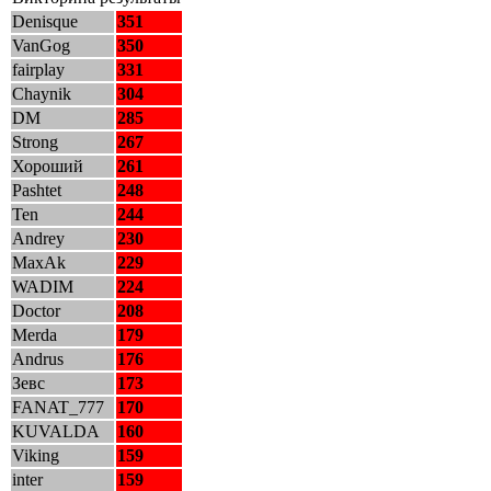
Denisque
351
VanGog
350
fairplay
331
Chaynik
304
DM
285
Strong
267
Хороший
261
Pashtet
248
Ten
244
Andrey
230
MaxAk
229
WADIM
224
Doctor
208
Merda
179
Andrus
176
Зевс
173
FANAT_777
170
KUVALDA
160
Viking
159
inter
159