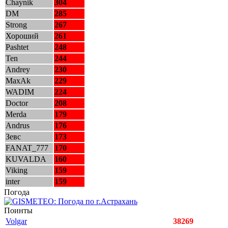
Chaynik
304
DM
285
Strong
267
Хороший
261
Pashtet
248
Ten
244
Andrey
230
MaxAk
229
WADIM
224
Doctor
208
Merda
179
Andrus
176
Зевс
173
FANAT_777
170
KUVALDA
160
Viking
159
inter
159
Погода
Поинты
Volgar
38269