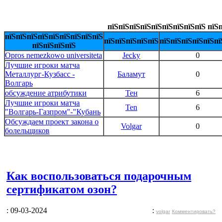
пїЅпїЅпїЅпїЅпїЅпїЅпїЅпїЅпїЅ пїЅп
пїЅпїЅпїЅпїЅпїЅпїЅпїЅпїЅпїЅ
пїЅпїЅпїЅпїЅпїЅ
пїЅпїЅпїЅпїЅпїЅпї
пїЅпїЅпїЅпїЅ
Opros nemezkowo universiteta
Jecky
0
Лучшие игроки матча
Металлург-Кузбасс -
Баламут
0
Волгарь
обсуждение атрибутики
Тен
6
Лучшие игроки матча
Ten
6
"Волгарь-Газпром"-"Кубань
Обсуждаем проект закона о
Volgar
0
болельщиков
Как воспользоваться подарочным
сертификатом озон?
: 09-03-2024
:
volgar
Комментировать?