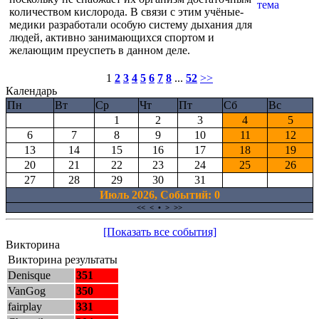
количеством кислорода. В связи с этим учёные-
медики разработали особую систему дыхания для
людей, активно занимающихся спортом и
желающим преуспеть в данном деле.
1
2
3
4
5
6
7
8
...
52
>>
Календарь
Пн
Вт
Ср
Чт
Пт
Сб
Вс
1
2
3
4
5
6
7
8
9
10
11
12
13
14
15
16
17
18
19
20
21
22
23
24
25
26
27
28
29
30
31
Июль 2026, Cобытий: 0
<<
<
•
>
>>
[Показать все события]
Викторина
Викторина результаты
Denisque
351
VanGog
350
fairplay
331