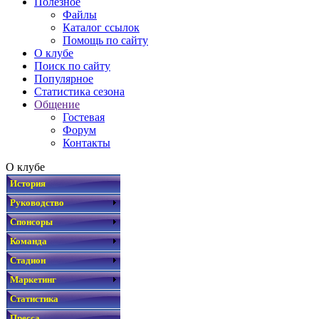
Полезное
Файлы
Каталог ссылок
Помощь по сайту
О клубе
Поиск по сайту
Популярное
Статистика сезона
Общение
Гостевая
Форум
Контакты
О клубе
История
Руководство
Спонсоры
Команда
Стадион
Маркетинг
Статистика
Пресса