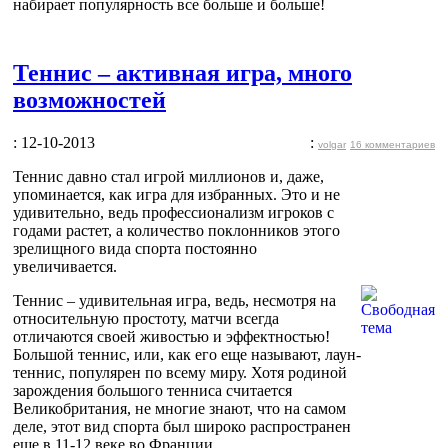
набирает популярность все больше и больше!
Теннис – активная игра, много
возможностей
: 12-10-2013
:
volgar
16 комментариев
Теннис давно стал игрой миллионов и, даже,
упоминается, как игра для избранных. Это и не
удивительно, ведь профессионализм игроков с
годами растет, а количество поклонников этого
зрелищного вида спорта постоянно
увеличивается.
Теннис – удивительная игра, ведь, несмотря на
относительную простоту, матчи всегда
отличаются своей живостью и эффектностью!
Большой теннис, или, как его еще называют, лаун-
теннис, популярен по всему миру. Хотя родиной
зарождения большого тенниса считается
Великобритания, не многие знают, что на самом
деле, этот вид спорта был широко распространен
еще в 11-12 веке во Франции.