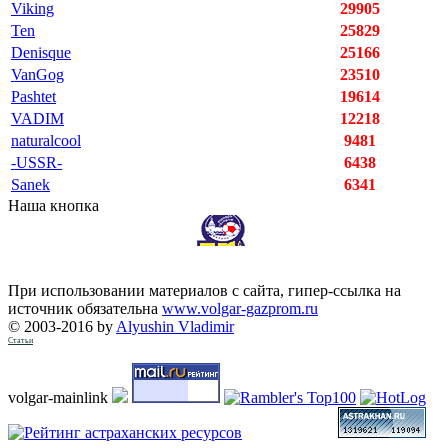
Viking
29905
Ten
25829
Denisque
25166
VanGog
23510
Pashtet
19614
VADIM
12218
naturalcool
9481
-USSR-
6438
Sanek
6341
Наша кнопка
При использовании материалов с сайта, гипер-ссылка на
источник обязательна
www.volgar-gazprom.ru
© 2003-2016 by
Alyushin Vladimir
Статьи
volgar-mainlink