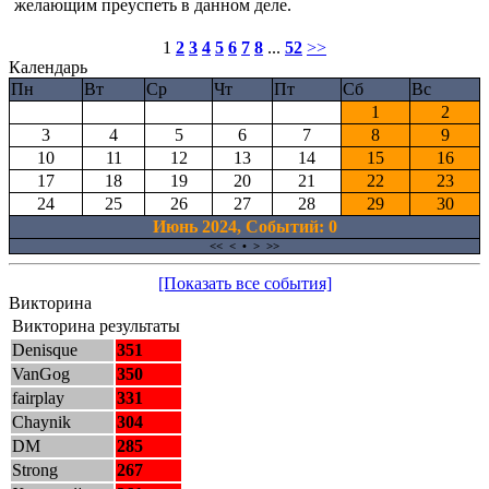
желающим преуспеть в данном деле.
1
2
3
4
5
6
7
8
...
52
>>
Календарь
Пн
Вт
Ср
Чт
Пт
Сб
Вс
1
2
3
4
5
6
7
8
9
10
11
12
13
14
15
16
17
18
19
20
21
22
23
24
25
26
27
28
29
30
Июнь 2024, Cобытий: 0
<<
<
•
>
>>
[Показать все события]
Викторина
Викторина результаты
Denisque
351
VanGog
350
fairplay
331
Chaynik
304
DM
285
Strong
267