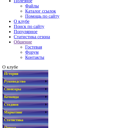
Полезное
Файлы
Каталог ссылок
Помощь по сайту
О клубе
Поиск по сайту
Популярное
Статистика сезона
Общение
Гостевая
Форум
Контакты
О клубе
История
Руководство
Спонсоры
Команда
Стадион
Маркетинг
Статистика
Пресса