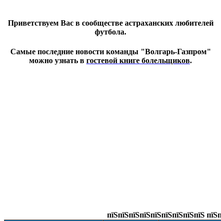
Приветствуем Вас в сообществе астраханских любителей
футбола.
Самые последние новости команды "Волгарь-Газпром"
можно узнать в
гостевой книге болельщиков
.
пїЅпїЅпїЅпїЅпїЅпїЅпїЅпїЅпїЅ пїЅп