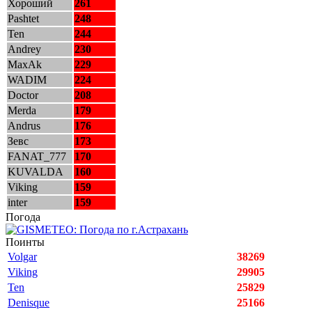
Хороший
261
Pashtet
248
Ten
244
Andrey
230
MaxAk
229
WADIM
224
Doctor
208
Merda
179
Andrus
176
Зевс
173
FANAT_777
170
KUVALDA
160
Viking
159
inter
159
Погода
Поинты
Volgar
38269
Viking
29905
Ten
25829
Denisque
25166