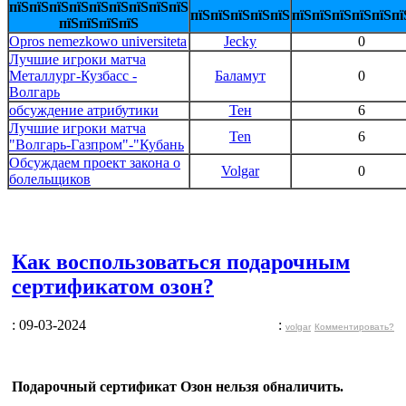
пїЅпїЅпїЅпїЅпїЅпїЅпїЅпїЅпїЅ
пїЅпїЅпїЅпїЅпїЅ
пїЅпїЅпїЅпїЅпїЅпї
пїЅпїЅпїЅпїЅ
Opros nemezkowo universiteta
Jecky
0
Лучшие игроки матча
Металлург-Кузбасс -
Баламут
0
Волгарь
обсуждение атрибутики
Тен
6
Лучшие игроки матча
Ten
6
"Волгарь-Газпром"-"Кубань
Обсуждаем проект закона о
Volgar
0
болельщиков
Как воспользоваться подарочным
сертификатом озон?
: 09-03-2024
:
volgar
Комментировать?
Подарочный сертификат Озон нельзя обналичить.