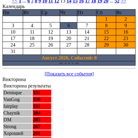
<<
1
...
6
7
8
9
10
11
12
13
14
15
16
17
18
19
20
...
52
>>
Календарь
Пн
Вт
Ср
Чт
Пт
Сб
Вс
1
2
3
4
5
6
7
8
9
10
11
12
13
14
15
16
17
18
19
20
21
22
23
24
25
26
27
28
29
30
31
Август 2026, Cобытий: 0
<<
<
•
>
>>
[Показать все события]
Викторина
Викторина результаты
Denisque
351
VanGog
350
fairplay
331
Chaynik
304
DM
285
Strong
267
Хороший
261