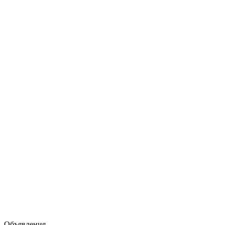
Объявления