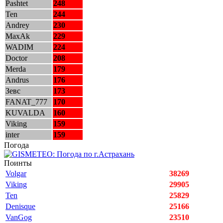
Pashtet
248
Ten
244
Andrey
230
MaxAk
229
WADIM
224
Doctor
208
Merda
179
Andrus
176
Зевс
173
FANAT_777
170
KUVALDA
160
Viking
159
inter
159
Погода
Поинты
Volgar
38269
Viking
29905
Ten
25829
Denisque
25166
VanGog
23510