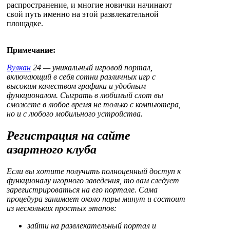
распространение, и многие новички начинают
свой путь именно на этой развлекательной
площадке.
Примечание:
Вулкан
24 — уникальный игровой портал,
включающий в себя сотни различных игр с
высоким качеством графики и удобным
функционалом. Сыграть в любимый слот вы
сможете в любое время не только с компьютера,
но и с любого мобильного устройства.
Регистрация на сайте
азартного клуба
Если вы хотите получить полноценный доступ к
функционалу игорного заведения, то вам следует
зарегистрироваться на его портале. Сама
процедура занимает около пары минут и состоит
из нескольких простых этапов:
зайти на развлекательный портал и