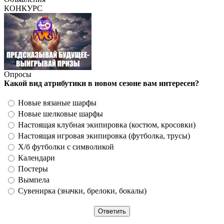
КОНКУРС
Опросы
Какой вид атрибутики в новом сезоне вам интересен?
Новые вязаные шарфы
Новые шелковые шарфы
Настоящая клубная экипировка (костюм, кросовки)
Настоящая игровая экипировка (футболка, трусы)
Х/б футболки с символикой
Календари
Постеры
Вымпела
Сувенирка (значки, брелоки, бокалы)