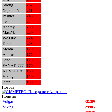
Strong
267
Хороший
261
Pashtet
248
Ten
244
Andrey
230
MaxAk
229
WADIM
224
Doctor
208
Merda
179
Andrus
176
Зевс
173
FANAT_777
170
KUVALDA
160
Viking
159
inter
159
Погода
Поинты
Volgar
38269
Viking
29905