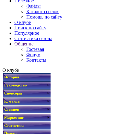
Полезное
Файлы
Каталог ссылок
Помощь по сайту
О клубе
Поиск по сайту
Популярное
Статистика сезона
Общение
Гостевая
Форум
Контакты
О клубе
История
Руководство
Спонсоры
Команда
Стадион
Маркетинг
Статистика
Пресса