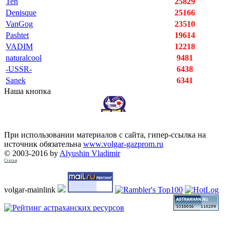
Ten
25829
Denisque
25166
VanGog
23510
Pashtet
19614
VADIM
12218
naturalcool
9481
-USSR-
6438
Sanek
6341
Наша кнопка
При использовании материалов с сайта, гипер-ссылка на
источник обязательна
www.volgar-gazprom.ru
© 2003-2016 by
Alyushin Vladimir
Статьи
volgar-mainlink