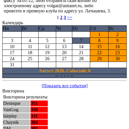
факсу 54-01-12, либо отправить скан-копию по
электронному адресу volgar@astranet.ru, либо
привезти в премную клуба по адресу ул. Латышева, 3.
1
2
3
>>
Календарь
Пн
Вт
Ср
Чт
Пт
Сб
Вс
1
2
3
4
5
6
7
8
9
10
11
12
13
14
15
16
17
18
19
20
21
22
23
24
25
26
27
28
29
30
31
Август 2026, Cобытий: 0
<<
<
•
>
>>
[Показать все события]
Викторина
Викторина результаты
Denisque
351
VanGog
350
fairplay
331
Chaynik
304
DM
285