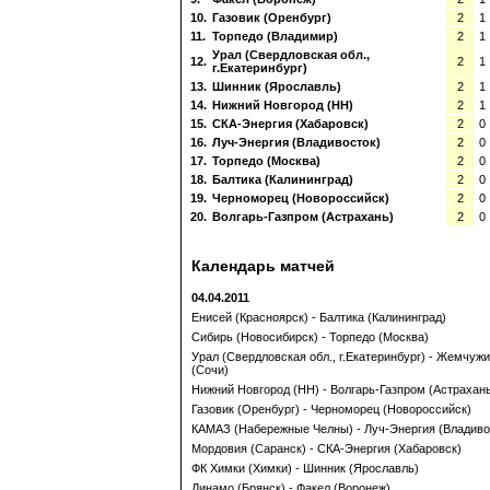
10.
Газовик (Оренбург)
2
1
11.
Торпедо (Владимир)
2
1
Урал (Свердловская обл.,
12.
2
1
г.Екатеринбург)
13.
Шинник (Ярославль)
2
1
14.
Нижний Новгород (НН)
2
1
15.
СКА-Энергия (Хабаровск)
2
0
16.
Луч-Энергия (Владивосток)
2
0
17.
Торпедо (Москва)
2
0
18.
Балтика (Калининград)
2
0
19.
Черноморец (Новороссийск)
2
0
20.
Волгарь-Газпром (Астрахань)
2
0
Календарь матчей
04.04.2011
Енисей (Красноярск) - Балтика (Калининград)
Сибирь (Новосибирск) - Торпедо (Москва)
Урал (Свердловская обл., г.Екатеринбург) - Жемчуж
(Сочи)
Нижний Новгород (НН) - Волгарь-Газпром (Астрахан
Газовик (Оренбург) - Черноморец (Новороссийск)
КАМАЗ (Набережные Челны) - Луч-Энергия (Владиво
Мордовия (Саранск) - СКА-Энергия (Хабаровск)
ФК Химки (Химки) - Шинник (Ярославль)
Динамо (Брянск) - Факел (Воронеж)