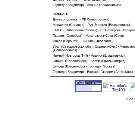
Торпедо (Владимир) - Алания (Владикавказ)
07.04.2011
Динамо (Брянск) - ФК Химки (Химки)
Мордовия (Саранск) - Луч-Энергия (Владивосток)
КАМАЗ (Набережные Челны) - СКА-Энергия (Хабаров
Газовик (Оренбург) - Жемчужина-Сочи (Сочи)
Факел (Воронеж) - Шинник (Ярославль)
Урал (Свердловская обл., г.Екатеринбург) - Черномо
(Новороссийск)
Нижний Новгород (НН) - Алания (Владикавказ)
Сибирь (Новосибирск) - Балтика (Калининград)
Енисей (Красноярск) - Торпедо (Москва)
Торпедо (Владимир) - Волгарь-Газпром (Астрахань)
© 200