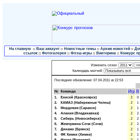
На главную
Ваш аккаунт
Новостные темы
Архив новостей
До
::
::
::
::
ссылок
Фотогалерея
Флэш-игры
Викторина
Конкурс п
::
::
::
::
Изменить сезон:
Календарь матчей:
Последнее обновление: 07.04.2011 at 22:53
Игр
В
№
Команда
1.
Енисей (Красноярск)
2
0
2.
КАМАЗ (Набережные Челны)
2
1
3.
Мордовия (Саранск)
2
1
4.
Алания (Владикавказ)
2
2
5.
Сибирь (Новосибирск)
2
2
6.
Жемчужина-Сочи (Сочи)
2
2
7.
Динамо (Брянск)
2
1
8.
ФК Химки (Химки)
2
1
9.
Факел (Воронеж)
2
1