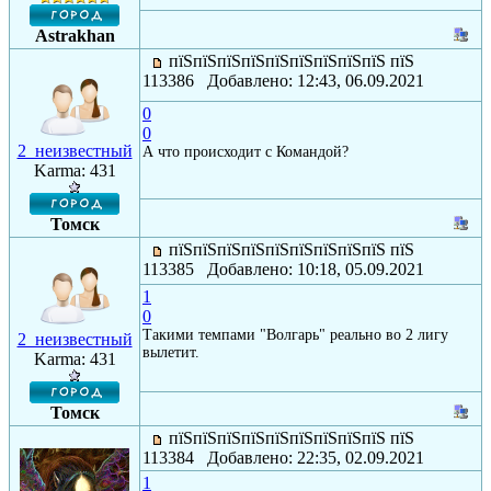
Astrakhan
пїЅпїЅпїЅпїЅпїЅпїЅпїЅпїЅпїЅ пїЅ
113386 Добавлено: 12:43, 06.09.2021
0
0
2_неизвестный
А что происходит с Командой?
Karma: 431
Томск
пїЅпїЅпїЅпїЅпїЅпїЅпїЅпїЅпїЅ пїЅ
113385 Добавлено: 10:18, 05.09.2021
1
0
Такими темпами "Волгарь" реально во 2 лигу
2_неизвестный
вылетит.
Karma: 431
Томск
пїЅпїЅпїЅпїЅпїЅпїЅпїЅпїЅпїЅ пїЅ
113384 Добавлено: 22:35, 02.09.2021
1