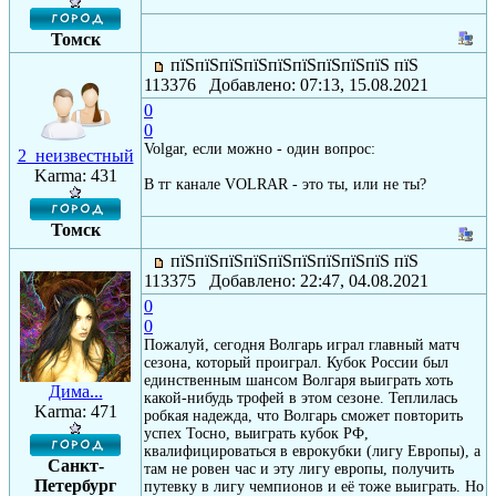
Томск
пїЅпїЅпїЅпїЅпїЅпїЅпїЅпїЅпїЅ пїЅ
113376 Добавлено: 07:13, 15.08.2021
0
0
Volgar, если можно - один вопрос:
2_неизвестный
Karma: 431
В тг канале VOLRAR - это ты, или не ты?
Томск
пїЅпїЅпїЅпїЅпїЅпїЅпїЅпїЅпїЅ пїЅ
113375 Добавлено: 22:47, 04.08.2021
0
0
Пожалуй, сегодня Волгарь играл главный матч
сезона, который проиграл. Кубок России был
единственным шансом Волгаря выиграть хоть
Дима...
какой-нибудь трофей в этом сезоне. Теплилась
Karma: 471
робкая надежда, что Волгарь сможет повторить
успех Тосно, выиграть кубок РФ,
квалифицироваться в еврокубки (лигу Европы), а
Санкт-
там не ровен час и эту лигу европы, получить
Петербург
путевку в лигу чемпионов и её тоже выиграть. Но