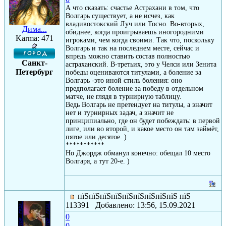
А что сказать: счастье Астрахани в том, что
Волгарь существует, а не исчез, как
владивостокский Луч или Тосно. Во-вторых,
Дима...
обиднее, когда проигрываешь иногородними
Karma: 471
игроками, чем когда своими. Так что, поскольку
Волгарь и так на последнем месте, сейчас и
впредь можно ставить состав полностью
Санкт-
астраханский. В-третьих, это у Челси или Зенита
Петербург
победы оцениваются титулами, а боление за
Волгарь -это иной стиль боления: оно
предполагает боление за победу в отдельном
матче, не глядя в турнирную таблицу.
Ведь Волгарь не претендует на титулы, а значит
нет и турнирных задач, а значит не
принципиально, где он будет побеждать: в первой
лиге, или во второй, и какое место он там займёт,
пятое или десятое. )
***********
Но Джордж обманул конечно: обещал 10 место
Волгаря, а тут 20-е. )
пїЅпїЅпїЅпїЅпїЅпїЅпїЅпїЅпїЅ пїЅ
113391 Добавлено: 13:56, 15.09.2021
0
0