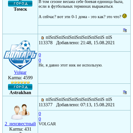
В том сезоне весьма себе боевая единица была,
если в футбольных терминах выражаться.
Томск
А сейчас? вот эти 0-1 дома - это как? это что?
пїЅпїЅпїЅпїЅпїЅпїЅпїЅпїЅпїЅ пїЅ
113378 Добавлено: 21:48, 15.08.2021
0
0
Не, я давно этот ник не использую.
Volgar
Karma: 4599
Astrakhan
пїЅпїЅпїЅпїЅпїЅпїЅпїЅпїЅпїЅ пїЅ
113377 Добавлено: 07:13, 15.08.2021
0
0
2_неизвестный
VOLGAR
Karma: 431