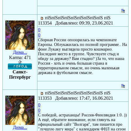
пїЅпїЅпїЅпїЅпїЅпїЅпїЅпїЅпїЅ пїЅ
113354 Добавлено: 09:39, 23.06.2021
0
0
Сборная России опозорилась на чемпионате
Европы. Облукакилась по полной программе.. На
фоне Лукаку выглядела просто кошмарно.
Дима...
Последнее место в группе. Чувствуете стыд и
Karma: 471
обиду за державу? Вам стыдно? )За то, что наша
Россия - хоть и очень большая страна в
территориальном смысле, но очень маленькая
Санкт-
держава в футбольном смысле.
Петербург
пїЅпїЅпїЅпїЅпїЅпїЅпїЅпїЅпїЅ пїЅ
113353 Добавлено: 17:47, 16.06.2021
0
0
С победой, астраханцы! Россия-Финляндия 1:0. ))
А ещё, обратите внимание, если глянуть на
официальный сайт "Волгаря", там пишется про
Дима...
"лучшую лигу мира" с календарем ФНЛ на сезон