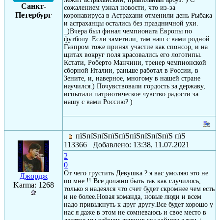
Санкт-
сожалением узнал новости, что из-за
Петербург
коронавируса в Астрахани отменили день Рыбака
и астраханцы остались без праздничной ухи.
_)Вчера был финал чемпионата Европы по
футболу. Если заметили, там наш с вами родной
Газпром тоже принял участие как спонсор, и на
щитах вокруг поля красовались его логотипы.
Кстати, Роберто Манчини, тренер чемпионской
сборной Италии, раньше работал в России, в
Зените, и, наверное, многому в нашей стране
научился.) Почувствовали гордость за державу,
испытали патриотическое чувство радости за
нашу с вами Россию? )
пїЅпїЅпїЅпїЅпїЅпїЅпїЅпїЅпїЅ пїЅ
113366 Добавлено: 13:38, 11.07.2021
2
0
От чего грустить Девушка ? я вас умоляю это не
Джордж
по мне !! Все должно быть так как случилось,
Karma: 1268
только я надеялся что счет будет скромнее чем есть
и не более.Новая команда, новые люди и всем
надо привыкнуть к друг другу.Все будет хорошо у
нас я даже в этом не сомневаюсь и свое место в