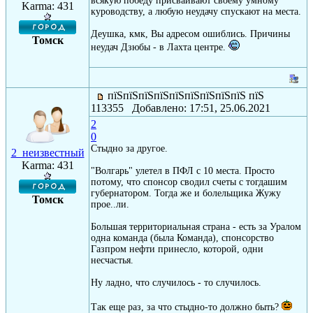
всякую победу присваивают своему умному
Karma: 431
куроводству, а любую неудачу спускают на места.
Деушка, кмк, Вы адресом ошиблись. Причины
Томск
неудач Дзюбы - в Лахта центре.
пїЅпїЅпїЅпїЅпїЅпїЅпїЅпїЅпїЅ пїЅ
113355 Добавлено: 17:51, 25.06.2021
2
0
Стыдно за другое.
2_неизвестный
Karma: 431
"Волгарь" улетел в ПФЛ с 10 места. Просто
потому, что спонсор сводил счеты с тогдашим
губернатором. Тогда же и болельщика Жужу
Томск
прое..ли.
Большая территориальная страна - есть за Уралом
одна команда (была Команда), спонсорство
Газпром нефти принесло, которой, одни
несчастья.
Ну ладно, что случилось - то случилось.
Так еще раз, за что стыдно-то должно быть?