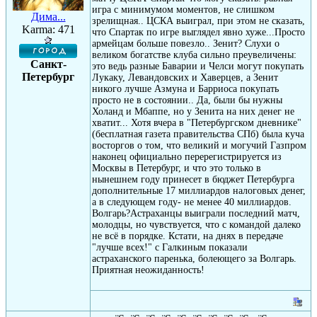
игра с минимумом моментов, не слишком
Дима...
зрелищная.. ЦСКА выиграл, при этом не сказать,
Karma: 471
что Спартак по игре выглядел явно хуже...Просто
армейцам больше повезло.. Зенит? Слухи о
великом богатстве клуба сильно преувеличены:
Санкт-
это ведь разные Баварии и Челси могут покупать
Петербург
Лукаку, Левандовских и Хаверцев, а Зенит
никого лучше Азмуна и Барриоса покупать
просто не в состоянии.. Да, были бы нужны
Холанд и Мбаппе, но у Зенита на них денег не
хватит... Хотя вчера в "Петербургском дневнике"
(бесплатная газета правительства СПб) была куча
восторгов о том, что великий и могучий Газпром
наконец официально перерегистрируется из
Москвы в Петербург, и что это только в
нынешнем году принесет в бюджет Петербурга
дополнительные 17 миллиардов налоговых денег,
а в следующем году- не менее 40 миллиардов.
Волгарь?Астраханцы выиграли последний матч,
молодцы, но чувствуется, что с командой далеко
не всё в порядке. Кстати, на днях в передаче
"лучше всех!" с Галкиным показали
астраханского паренька, болеющего за Волгарь.
Приятная неожиданность!