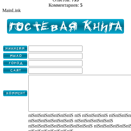
Комментариев:
5
MainLink
пїЅпїЅпїЅпїЅпїЅпїЅпїЅ пїЅ пїЅпїЅпїЅпїЅ пїЅпїЅпїЅп
пїЅпїЅпїЅпїЅпїЅпїЅпїЅ пїЅпїЅпїЅпїЅпїЅпїЅ
пїЅпїЅпїЅпїЅпїЅпїЅпїЅпїЅпїЅпїЅ пїЅпїЅпїЅпїЅпїЅпї