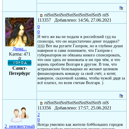
пїЅпїЅпїЅпїЅпїЅпїЅпїЅпїЅпїЅ пїЅ
113357 Добавлено: 14:56, 27.06.2021
0
0
И чего же вы не подали в российский суд на
спонсора, что он недостаточно денег подарил?
))))) Вот вы ругаете Газпром, но в глубине души
Дима...
наверное и сами понимаете, что Газпром с
Karma: 471
губернатором не обязаны никого спонсировать,
что они здесь не виноваты и ни при чём, и что
корень проблем Волгаря в другом. В том, что
Санкт-
астраханские болельщики не желают целиком
Петербург
финансировать команду за свой счёт, а хотят,
наверное, сказочной халявы, чтобы чужой дядя за
всё платил, по всем счетам Волгаря. )
пїЅпїЅпїЅпїЅпїЅпїЅпїЅпїЅпїЅ пїЅ
113356 Добавлено: 17:57, 25.06.2021
2
0
Всегда умиляло как жители бл#больших городов
2_неизвестный