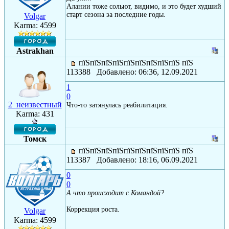
Алании тоже сольют, видимо, и это будет худший
старт сезона за последние годы.
Volgar
Karma: 4599
Astrakhan
пїЅпїЅпїЅпїЅпїЅпїЅпїЅпїЅпїЅ пїЅ
113388 Добавлено: 06:36, 12.09.2021
1
0
2_неизвестный
Что-то затянулась реабилитация.
Karma: 431
Томск
пїЅпїЅпїЅпїЅпїЅпїЅпїЅпїЅпїЅ пїЅ
113387 Добавлено: 18:16, 06.09.2021
0
0
А что происходит с Командой?
Коррекция роста.
Volgar
Karma: 4599