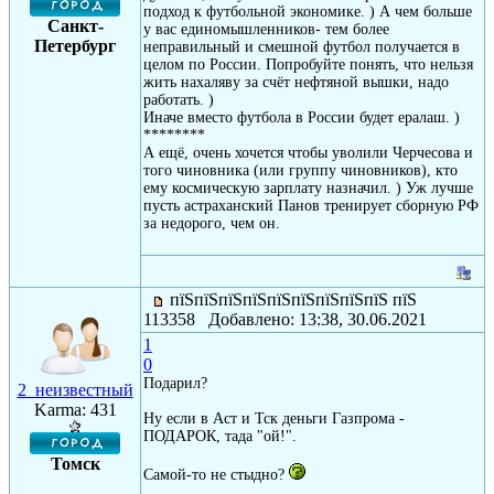
подход к футбольной экономике. ) А чем больше
Санкт-
у вас единомышленников- тем более
Петербург
неправильный и смешной футбол получается в
целом по России. Попробуйте понять, что нельзя
жить нахаляву за счёт нефтяной вышки, надо
работать. )
Иначе вместо футбола в России будет ералаш. )
********
А ещё, очень хочется чтобы уволили Черчесова и
того чиновника (или группу чиновников), кто
ему космическую зарплату назначил. ) Уж лучше
пусть астраханский Панов тренирует сборную РФ
за недорого, чем он.
пїЅпїЅпїЅпїЅпїЅпїЅпїЅпїЅпїЅ пїЅ
113358 Добавлено: 13:38, 30.06.2021
1
0
Подарил?
2_неизвестный
Karma: 431
Ну если в Аст и Тск деньги Газпрома -
ПОДАРОК, тада "ой!".
Томск
Самой-то не стыдно?