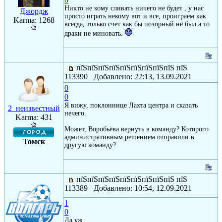
Никто не кому сливать ничего не будет , у нас
Джордж
просто играть некому вот и все, проиграем как
Karma: 1268
всегда, только счет как бы позорный не был а то
драки не миновать.
пїЅпїЅпїЅпїЅпїЅпїЅпїЅпїЅпїЅ пїЅ
113390 Добавлено: 22:13, 13.09.2021
0
0
Я вижу, поклоннице Лахта центра и сказать
2_неизвестный
нечего.
Karma: 431
Может, Воробьёва вернуть в команду? Которого
административным решением отправили в
Томск
другую команду?
пїЅпїЅпїЅпїЅпїЅпїЅпїЅпїЅпїЅ пїЅ
113389 Добавлено: 10:54, 12.09.2021
1
0
Да уж...