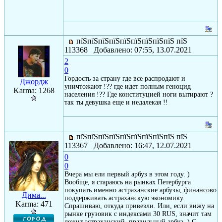
пїЅпїЅпїЅпїЅпїЅпїЅпїЅпїЅпїЅ пїЅ
113368 Добавлено: 07:55, 13.07.2021
2
0
Гордость за страну где все распродают и
Джордж
уничтожают !?? где идет полным геноцид
Karma: 1268
населения !?? Где конституцией ноги вытирают ?
так ты девушка еще и недалекая !!
пїЅпїЅпїЅпїЅпїЅпїЅпїЅпїЅпїЅ пїЅ
113367 Добавлено: 16:47, 12.07.2021
0
0
Вчера мы ели первый арбуз в этом году. )
Вообще, я стараюсь на рынках Петербурга
покупать именно астраханские арбузы, финансово
Дима...
поддерживать астраханскую экономику.
Karma: 471
Спрашиваю, откуда привезли. Или, если вижу на
рынке грузовик с индексами 30 RUS, значит там
лежит астраханский, правильный арбуз. ) С