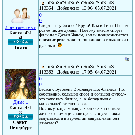
пїЅпїЅпїЅпїЅпїЅпїЅпїЅпїЅпїЅ пїЅ
113364 Добавлено: 13:06, 05.07.2021
0
0
Спорт - шоу бизнес? Круто! Вам в Тина-ТВ, там
2_неизвестный
ровно так же думают. Поэтому вместо спорта
Karma: 431
фильмы с Джеки Чаном, вопли псевдоэкспертов
и вечные репортажи о том как живут лыжники с
ружьями.
Томск
пїЅпїЅпїЅпїЅпїЅпїЅпїЅпїЅпїЅ пїЅ
113363 Добавлено: 17:05, 04.07.2021
0
0
Басков с Бузовой? В команде шоу-бизнеса. Но,
собственно, большой спорт и большой футбол-
это тоже шоу-бизнес, а не богадельня с
Дима...
милостыней от спонсоров.
Karma: 471
Поэтому, когда команда хронически не может
жить без помощи спонсоров- это уже повод
задуматься, а в верном ли направлении она
Санкт-
движется?
Петербург