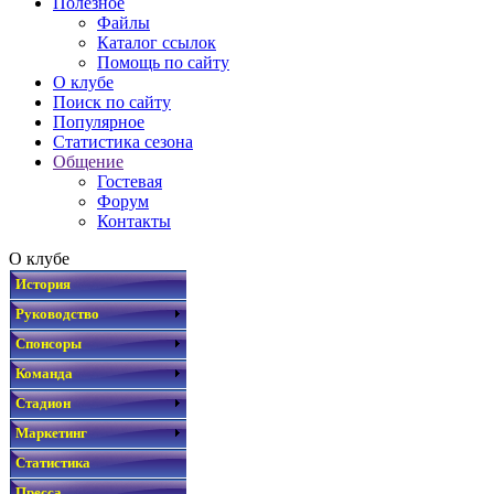
Полезное
Файлы
Каталог ссылок
Помощь по сайту
О клубе
Поиск по сайту
Популярное
Статистика сезона
Общение
Гостевая
Форум
Контакты
О клубе
История
Руководство
Спонсоры
Команда
Стадион
Маркетинг
Статистика
Пресса