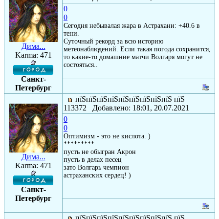
0
0
Сегодня небывалая жара в Астрахани: +40.6 в
тени.
Суточный рекорд за всю историю
Дима...
метеонаблюдений. Если такая погода сохранится,
Karma: 471
то какие-то домашние матчи Волгаря могут не
состояться..
Санкт-
Петербург
пїЅпїЅпїЅпїЅпїЅпїЅпїЅпїЅпїЅ пїЅ
113372 Добавлено: 18:01, 20.07.2021
0
0
Оптимизм - это не кислота. )
*********
пусть не обыгран Акрон
Дима...
пусть в делах песец
Karma: 471
зато Волгарь чемпион
астраханских сердец! )
Санкт-
Петербург
пїЅпїЅпїЅпїЅпїЅпїЅпїЅпїЅпїЅ пїЅ