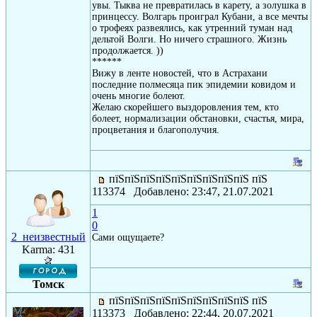
увы. Тыква не превратилась в карету, а золушка в
принцессу. Волгарь проиграл Кубани, а все мечты
о трофеях развеялись, как утренний туман над
дельтой Волги. Но ничего страшного. Жизнь
продолжается. ))
******
Вижу в ленте новостей, что в Астрахани
последние полмесяца пик эпидемии ковидом и
очень многие болеют.
Желаю скорейшего выздоровления тем, кто
болеет, нормализации обстановки, счастья, мира,
процветания и благополучия.
пїЅпїЅпїЅпїЅпїЅпїЅпїЅпїЅпїЅ пїЅ
113374 Добавлено: 23:47, 21.07.2021
1
0
2_неизвестный
Сами ощущаете?
Karma: 431
Томск
пїЅпїЅпїЅпїЅпїЅпїЅпїЅпїЅпїЅ пїЅ
113373 Добавлено: 22:44, 20.07.2021