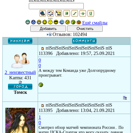
пїЅпїЅпїЅпїЅпїЅпїЅпїЅ
Ещё смайлы
Отзывов: 102494
пїЅпїЅпїЅпїЅпїЅпїЅпїЅпїЅпїЅ пїЅ
113396 Добавлено: 19:57, 25.09.2021
0
0
А между тем Команда уже Долгопрудному
2_неизвестный
проигрывает.
Karma: 431
Томск
пїЅпїЅпїЅпїЅпїЅпїЅпїЅпїЅпїЅ пїЅ
113395 Добавлено: 13:04, 21.09.2021
1
0
Смотрел обзор матчей чемпионата России.. По
матчу ЦСКА-Спартак что могу сказать: равная