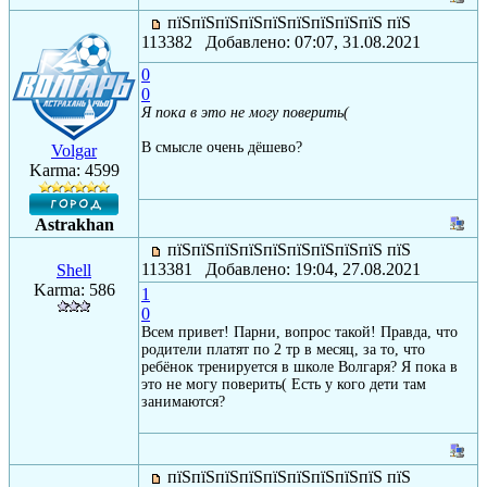
пїЅпїЅпїЅпїЅпїЅпїЅпїЅпїЅпїЅ пїЅ
113382 Добавлено: 07:07, 31.08.2021
0
0
Я пока в это не могу поверить(
В смысле очень дёшево?
Volgar
Karma: 4599
Astrakhan
пїЅпїЅпїЅпїЅпїЅпїЅпїЅпїЅпїЅ пїЅ
113381 Добавлено: 19:04, 27.08.2021
Shell
Karma: 586
1
0
Всем привет! Парни, вопрос такой! Правда, что
родители платят по 2 тр в месяц, за то, что
ребёнок тренируется в школе Волгаря? Я пока в
это не могу поверить( Есть у кого дети там
занимаются?
пїЅпїЅпїЅпїЅпїЅпїЅпїЅпїЅпїЅ пїЅ