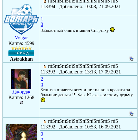
пїЅпїЅпїЅпїЅпїЅпїЅпїЅпїЅпїЅ пїЅ
113394 Добавлено: 10:08, 21.09.2021
1
0
Заболотный опять втащил Спартаку
Volgar
Karma: 4599
Astrakhan
пїЅпїЅпїЅпїЅпїЅпїЅпїЅпїЅпїЅ пїЅ
113393 Добавлено: 13:13, 17.09.2021
2
0
Зенитка отдается всем и не только в кровати за
Джордж
большие деньги !!! Фак Ю скажем этому дерьму.
Karma: 1268
пїЅпїЅпїЅпїЅпїЅпїЅпїЅпїЅпїЅ пїЅ
113392 Добавлено: 10:53, 16.09.2021
0
0