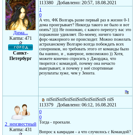
113380 Добавлено: 20:57, 18.08.2021
1
0
А что, ФК Волгарь разве первый раз в жизни 0-1
дома проигрывает? Никогда такого не было и вот
опять? )))) Не понимаю, с какого перепугу вас это
Дима...
поражение удивляет. По-моему, ничего такого
Karma: 471
форс-мажорного не происходит. Можно пожелать
астраханскому Волгарю всегда побеждать всех
соперников, но требовать этого от команды было
Санкт-
бы наивно, и , наверное, невозможно.)) Хотя,
Петербург
можете конечно спросить у Джорджа, что
творится с командой, почему она нечасто
выигрывает, и почему у неё спортивные
результаты хуже, чем у Зенита.
пїЅпїЅпїЅпїЅпїЅпїЅпїЅпїЅпїЅ пїЅ
113379 Добавлено: 06:12, 16.08.2021
0
0
Тогда - проехали.
2_неизвестный
Karma: 431
Вопрос к камрадам - а что случилось с Командой?