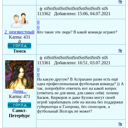
пїЅпїЅпїЅпїЅпїЅпїЅпїЅпїЅпїЅ пїЅ
113362 Добавлено: 15:06, 04.07.2021
0
0
2_неизвестный
Кто такие эти люди? В какой команде играют?
Karma: 431
Томск
пїЅпїЅпїЅпїЅпїЅпїЅпїЅпїЅпїЅ пїЅ
113361 Добавлено: 16:51, 03.07.2021
0
0
На какую другую? В Астрахани разве есть ещё
одна профессиональная футбольная команда? )) А
так, попробуйте ответить вот на какой вопрос
Дима...
(ответить не для меня, для самих себя): почему
Karma: 471
Басков, Киркоров и даже Бузова могут своей
игрой зарабатывать себе на жизнь без поддержки
губернатора и Газпрома, без спонсоров, а
Санкт-
футбольный Волгарь не может?
Петербург