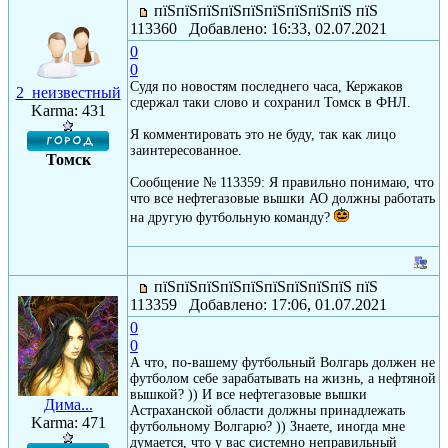
пїЅпїЅпїЅпїЅпїЅпїЅпїЅпїЅпїЅ пїЅ
113360 Добавлено: 16:33, 02.07.2021
0
0
Судя по новостям последнего часа, Кержаков
2_неизвестный
сдержал таки слово и сохранил Томск в ФНЛ.
Karma: 431
Я комментировать это не буду, так как лицо
заинтересованное.
Томск
Сообщение № 113359: Я правильно понимаю, что
что все нефтегазовые вышки АО должны работать
на другую футбольную команду?
пїЅпїЅпїЅпїЅпїЅпїЅпїЅпїЅпїЅ пїЅ
113359 Добавлено: 17:06, 01.07.2021
0
0
А что, по-вашему футбольный Волгарь должен не
футболом себе зарабатывать на жизнь, а нефтяной
вышкой? )) И все нефтегазовые вышки
Дима...
Астраханской области должны принадлежать
Karma: 471
футбольному Волгарю? )) Знаете, иногда мне
думается, что у вас системно неправильный