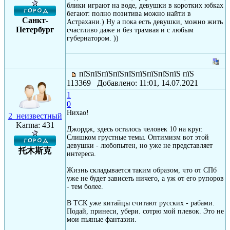
блики играют на воде, девушки в коротких юбках
бегают: полно позитива можно найти в
Санкт-
Астрахани.) Ну а пока есть девушки, можно жить
Петербург
счастливо даже и без трамвая и с любым
губернатором. ))
пїЅпїЅпїЅпїЅпїЅпїЅпїЅпїЅпїЅ пїЅ
113369 Добавлено: 11:01, 14.07.2021
1
0
Нихао!
2_неизвестный
Karma: 431
Джордж, здесь осталось человек 10 на круг.
Слишком грустные темы. Оптимизм вот этой
девушки - любопытен, но уже не представляет
托木斯克
интереса.
Жизнь складывается таким образом, что от СПб
уже не будет зависеть ничего, а уж от его рупоров
- тем более.
В ТСК уже китайцы считают русских - рабами.
Подай, принеси, убери. сотрю мой плевок. Это не
мои пьяные фантазии.