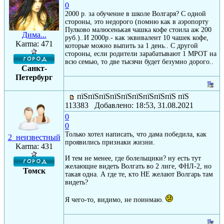
0
2000 р. за обучение в школе Волгаря? С одной
стороны, это недорого (помню как в аэропорту
Пулково малюсенькая чашка кофе стоила аж 200
Дима...
руб.)..И 2000р.- как эквивалент 10 чашек кофе,
Karma: 471
которые можно выпить за 1 день.. С другой
стороны, если родители зарабатывают 1 МРОТ на
всю семью, то две тысячи будет безумно дорого..
Санкт-
Петербург
пїЅпїЅпїЅпїЅпїЅпїЅпїЅпїЅпїЅ пїЅ
113383 Добавлено: 18:53, 31.08.2021
0
0
Только хотел написать, что дама победила, как
2_неизвестный
проявились признаки жизни.
Karma: 431
И тем не менее, где болельщики? ну есть тут
желающие видеть Волгать во 2 лиге, ФНЛ-2, но
Томск
такая одна. А где те, кто НЕ желают Волгарь там
видеть?
Я чего-то, видимо, не поинмаю.