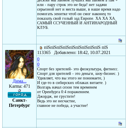
десятке мы займем лучших мы займем а там +
или - пару строк это не беда! нет задачи
серьезной нет и места выше, в наше время надо
помогать зенитке чтоб он смог наконец то
показать свой голый зад Европе. ХА ХА ХА.
САМЫЙ ССУЧЕННЫЙ И АНТИНАРОДНЫЙ
КЛУБ.
пїЅпїЅпїЅпїЅпїЅпїЅпїЅпїЅпїЅ пїЅ
113365 Добавлено: 18:42, 10.07.2021
0
0
Спорт без зрителей- это физкультура, фитнесс.
Спорт для зрителей - это деньги, шоу-бизнес. )
Удивляет, что вы этого не понимаете, )
Дима...
И где-то в сибирских облаках витаете. )
Karma: 471
Волгарь начал сезон тем временем
от Оренбурга 0:4 поражением.
Джордж, не грустите!
Санкт-
Ведь это не несчастие,
Петербург
главное не победа, а участие!