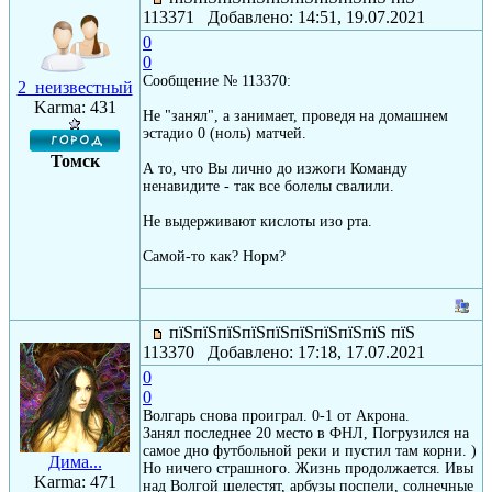
113371 Добавлено: 14:51, 19.07.2021
0
0
Сообщение № 113370:
2_неизвестный
Karma: 431
Не "занял", а занимает, проведя на домашнем
эстадио 0 (ноль) матчей.
Томск
А то, что Вы лично до изжоги Команду
ненавидите - так все болелы свалили.
Не выдерживают кислоты изо рта.
Самой-то как? Норм?
пїЅпїЅпїЅпїЅпїЅпїЅпїЅпїЅпїЅ пїЅ
113370 Добавлено: 17:18, 17.07.2021
0
0
Волгарь снова проиграл. 0-1 от Акрона.
Занял последнее 20 место в ФНЛ, Погрузился на
самое дно футбольной реки и пустил там корни. )
Дима...
Но ничего страшного. Жизнь продолжается. Ивы
Karma: 471
над Волгой шелестят, арбузы поспели, солнечные