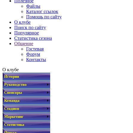
Полезное
Файлы
Каталог ссылок
Помощь по сайту
О клубе
Поиск по сайту
Популярное
Статистика сезона
Общение
Гостевая
Форум
Контакты
О клубе
История
Руководство
Спонсоры
Команда
Стадион
Маркетинг
Статистика
Пресса