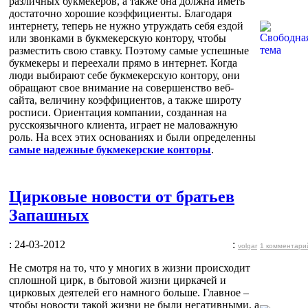
различных букмекеров, а также она должна иметь
достаточно хорошие коэффициенты. Благодаря
интернету, теперь не нужно утруждать себя ездой
или звонками в букмекерскую контору, чтобы
разместить свою ставку. Поэтому самые успешные
букмекеры и переехали прямо в интернет. Когда
люди выбирают себе букмекерскую контору, они
обращают свое внимание на совершенство веб-
сайта, величину коэффициентов, а также широту
росписи. Ориентация компании, созданная на
русскоязычного клиента, играет не маловажную
роль. На всех этих основаниях и были определенны
самые надежные букмекерские конторы
.
Цирковые новости от братьев
Запашных
: 24-03-2012
:
volgar
1 комментари
Не смотря на то, что у многих в жизни происходит
сплошной цирк, в бытовой жизни циркачей и
цирковых деятелей его намного больше. Главное –
чтобы новости такой жизни не были негативными, а