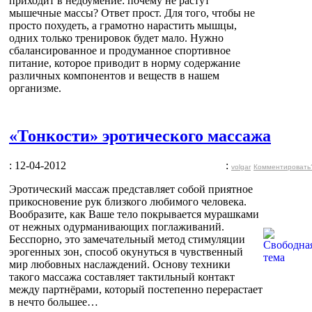
приходит в недоумение: почему не растут
мышечные массы? Ответ прост. Для того, чтобы не
просто похудеть, а грамотно нарастить мышцы,
одних только тренировок будет мало. Нужно
сбалансированное и продуманное спортивное
питание, которое приводит в норму содержание
различных компонентов и веществ в нашем
организме.
«Тонкости» эротического массажа
: 12-04-2012
:
volgar
Комментировать
Эротический массаж представляет собой приятное
прикосновение рук близкого любимого человека.
Вообразите, как Ваше тело покрывается мурашками
от нежных одурманивающих поглаживаний.
Бесспорно, это замечательный метод стимуляции
эрогенных зон, способ окунуться в чувственный
мир любовных наслаждений. Основу техники
такого массажа составляет тактильный контакт
между партнёрами, который постепенно перерастает
в нечто большее…