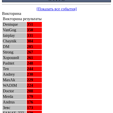
<<
<
•
>
>>
[Показать все события]
Викторина
Викторина результаты
Denisque
351
VanGog
350
fairplay
331
Chaynik
304
DM
285
Strong
267
Хороший
261
Pashtet
248
Ten
244
Andrey
230
MaxAk
229
WADIM
224
Doctor
208
Merda
179
Andrus
176
Зевс
173