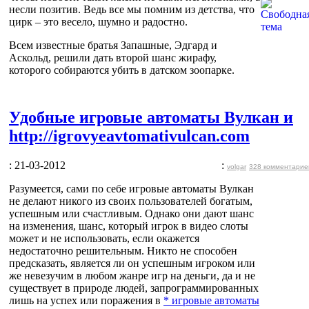
несли позитив. Ведь все мы помним из детства, что
цирк – это весело, шумно и радостно.
Всем известные братья Запашные, Эдгард и
Аскольд, решили дать второй шанс жирафу,
которого собираются убить в датском зоопарке.
Удобные игровые автоматы Вулкан и
http://igrovyeavtomativulcan.com
: 21-03-2012
:
volgar
328 комментарие
Разумеется, сами по себе игровые автоматы Вулкан
не делают никого из своих пользователей богатым,
успешным или счастливым. Однако они дают шанс
на изменения, шанс, который игрок в видео слоты
может и не использовать, если окажется
недостаточно решительным. Никто не способен
предсказать, является ли он успешным игроком или
же невезучим в любом жанре игр на деньги, да и не
существует в природе людей, запрограммированных
лишь на успех или поражения в
* игровые автоматы