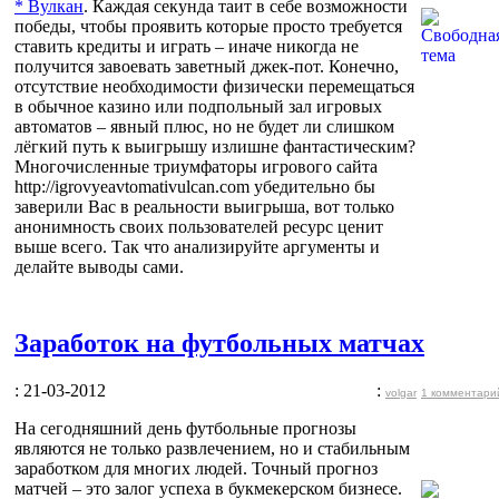
* Вулкан
. Каждая секунда таит в себе возможности
победы, чтобы проявить которые просто требуется
ставить кредиты и играть – иначе никогда не
получится завоевать заветный джек-пот. Конечно,
отсутствие необходимости физически перемещаться
в обычное казино или подпольный зал игровых
автоматов – явный плюс, но не будет ли слишком
лёгкий путь к выигрышу излишне фантастическим?
Многочисленные триумфаторы игрового сайта
http://igrovyeavtomativulcan.com убедительно бы
заверили Вас в реальности выигрыша, вот только
анонимность своих пользователей ресурс ценит
выше всего. Так что анализируйте аргументы и
делайте выводы сами.
Заработок на футбольных матчах
: 21-03-2012
:
volgar
1 комментари
На сегодняшний день футбольные прогнозы
являются не только развлечением, но и стабильным
заработком для многих людей. Точный прогноз
матчей – это залог успеха в букмекерском бизнесе.