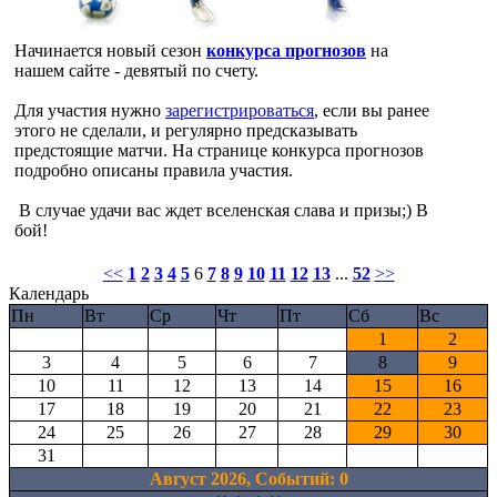
Начинается новый сезон
конкурса прогнозов
на
нашем сайте - девятый по счету.
Для участия нужно
зарегистрироваться
, если вы ранее
этого не сделали, и регулярно предсказывать
предстоящие матчи. На странице конкурса прогнозов
подробно описаны правила участия.
В случае удачи вас ждет вселенская слава и призы;) В
бой!
<<
1
2
3
4
5
6
7
8
9
10
11
12
13
...
52
>>
Календарь
Пн
Вт
Ср
Чт
Пт
Сб
Вс
1
2
3
4
5
6
7
8
9
10
11
12
13
14
15
16
17
18
19
20
21
22
23
24
25
26
27
28
29
30
31
Август 2026, Cобытий: 0