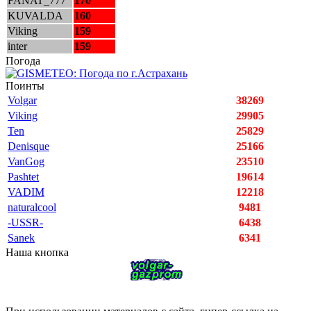
FANAT_777
170
KUVALDA
160
Viking
159
inter
159
Погода
Поинты
Volgar
38269
Viking
29905
Ten
25829
Denisque
25166
VanGog
23510
Pashtet
19614
VADIM
12218
naturalcool
9481
-USSR-
6438
Sanek
6341
Наша кнопка