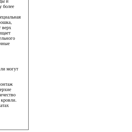
ды и
у более
пециальная
рошка,
 верх
ищает
ельного
ичные
вли могут
монтаж
верхие
ичество
 кровли.
матах