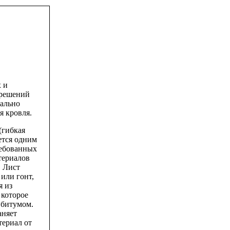
 и
 решений
еально
я кровля.
(гибкая
ется одним
ребованных
териалов
. Лист
 или гонт,
я из
 которое
 битумом.
аняет
териал от