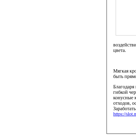
воздейств
цвета.
Мягкая кро
быть прям
Благодаря
гибкой чер
конусные 
отходов, о
Заработать
https://slo