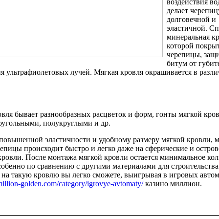
воздействия во
делает черепиц
долговечной и
эластичной. С
минеральная к
которой покрыт
черепицы, защ
битум от губит
ия ультрафиолетовых лучей. Мягкая кровля окрашивается в разл
вля бывает разнообразных расцветок и форм, гонты мягкой кро
оугольными, полукруглыми и др.
 повышенной эластичности и удобному размеру мягкой кровли, 
епицы происходит быстро и легко даже на сферические и остро
кровли. После монтажа мягкой кровли остается минимальное кол
собенно по сравнению с другими материалами для строительства
 на такую кровлю вы легко сможете, выигрывая в игровых авто
t.million-golden.com/category/igrovye-avtomaty/
казино миллион.