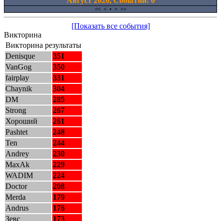
Август 2026, Cобытий: 0
<<
<
•
>
>>
[Показать все события]
Викторина
Викторина результаты
Denisque
351
VanGog
350
fairplay
331
Chaynik
304
DM
285
Strong
267
Хороший
261
Pashtet
248
Ten
244
Andrey
230
MaxAk
229
WADIM
224
Doctor
208
Merda
179
Andrus
176
Зевс
173