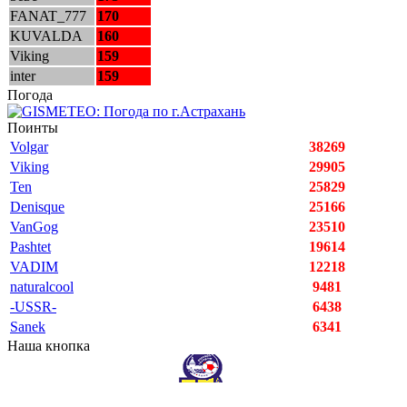
FANAT_777
170
KUVALDA
160
Viking
159
inter
159
Погода
Поинты
Volgar
38269
Viking
29905
Ten
25829
Denisque
25166
VanGog
23510
Pashtet
19614
VADIM
12218
naturalcool
9481
-USSR-
6438
Sanek
6341
Наша кнопка