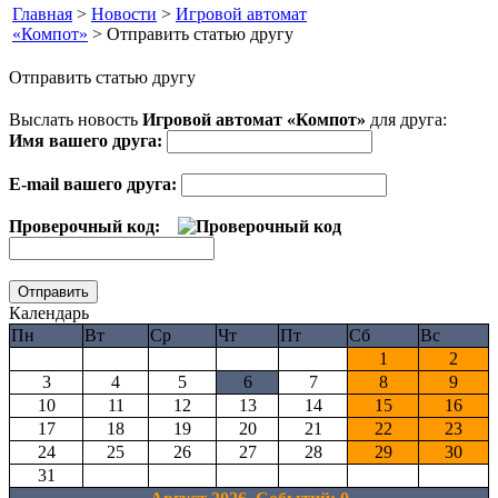
Главная
>
Новости
>
Игровой автомат
«Компот»
> Отправить статью другу
Отправить статью другу
Выслать новость
Игровой автомат «Компот»
для друга:
Имя вашего друга:
E-mail вашего друга:
Проверочный код:
Календарь
Пн
Вт
Ср
Чт
Пт
Сб
Вс
1
2
3
4
5
6
7
8
9
10
11
12
13
14
15
16
17
18
19
20
21
22
23
24
25
26
27
28
29
30
31