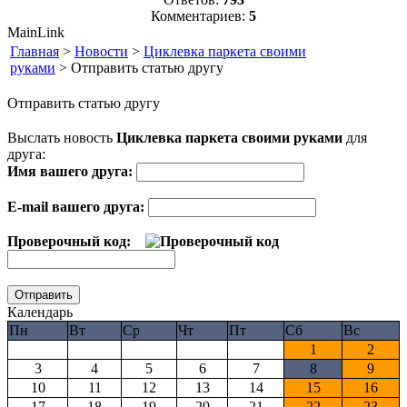
Комментариев:
5
MainLink
Главная
>
Новости
>
Циклевка паркета своими
руками
> Отправить статью другу
Отправить статью другу
Выслать новость
Циклевка паркета своими руками
для
друга:
Имя вашего друга:
E-mail вашего друга:
Проверочный код:
Календарь
Пн
Вт
Ср
Чт
Пт
Сб
Вс
1
2
3
4
5
6
7
8
9
10
11
12
13
14
15
16
17
18
19
20
21
22
23