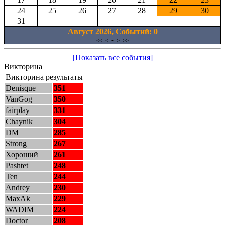
24
25
26
27
28
29
30
31
Август 2026, Cобытий: 0
<<
<
•
>
>>
[Показать все события]
Викторина
Викторина результаты
Denisque
351
VanGog
350
fairplay
331
Chaynik
304
DM
285
Strong
267
Хороший
261
Pashtet
248
Ten
244
Andrey
230
MaxAk
229
WADIM
224
Doctor
208