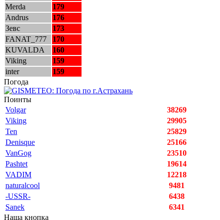
Merda
179
Andrus
176
Зевс
173
FANAT_777
170
KUVALDA
160
Viking
159
inter
159
Погода
Поинты
Volgar
38269
Viking
29905
Ten
25829
Denisque
25166
VanGog
23510
Pashtet
19614
VADIM
12218
naturalcool
9481
-USSR-
6438
Sanek
6341
Наша кнопка