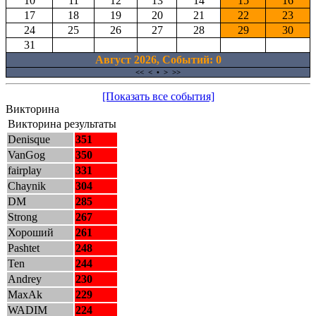
10
11
12
13
14
15
16
17
18
19
20
21
22
23
24
25
26
27
28
29
30
31
Август 2026, Cобытий: 0
<<
<
•
>
>>
[Показать все события]
Викторина
Викторина результаты
Denisque
351
VanGog
350
fairplay
331
Chaynik
304
DM
285
Strong
267
Хороший
261
Pashtet
248
Ten
244
Andrey
230
MaxAk
229
WADIM
224