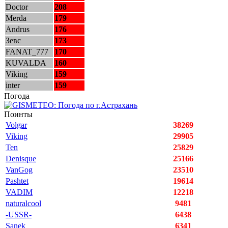
Doctor
208
Merda
179
Andrus
176
Зевс
173
FANAT_777
170
KUVALDA
160
Viking
159
inter
159
Погода
Поинты
Volgar
38269
Viking
29905
Ten
25829
Denisque
25166
VanGog
23510
Pashtet
19614
VADIM
12218
naturalcool
9481
-USSR-
6438
Sanek
6341