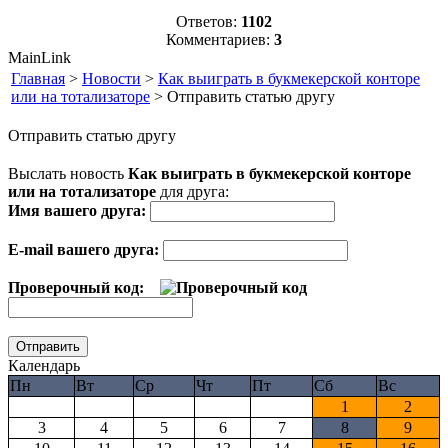
Ответов:
1102
Комментариев:
3
MainLink
Главная
>
Новости
>
Как выиграть в букмекерской конторе
или на тотализаторе
> Отправить статью другу
Отправить статью другу
Выслать новость
Как выиграть в букмекерской конторе
или на тотализаторе
для друга:
Имя вашего друга:
E-mail вашего друга:
Проверочный код:
Календарь
Пн
Вт
Ср
Чт
Пт
Сб
Вс
1
2
3
4
5
6
7
8
9