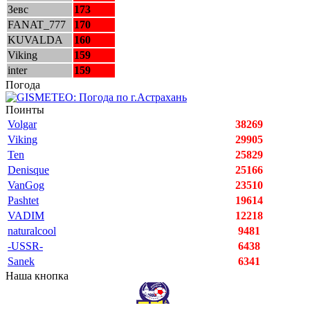
Зевс
173
FANAT_777
170
KUVALDA
160
Viking
159
inter
159
Погода
Поинты
Volgar
38269
Viking
29905
Ten
25829
Denisque
25166
VanGog
23510
Pashtet
19614
VADIM
12218
naturalcool
9481
-USSR-
6438
Sanek
6341
Наша кнопка