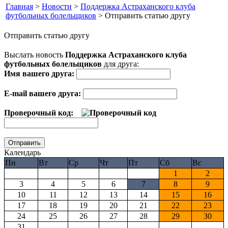
Главная
>
Новости
>
Поддержка Астраханского клуба
футбольных болельщиков
> Отправить статью другу
Отправить статью другу
Выслать новость
Поддержка Астраханского клуба
футбольных болельщиков
для друга:
Имя вашего друга:
E-mail вашего друга:
Проверочный код:
Календарь
Пн
Вт
Ср
Чт
Пт
Сб
Вс
1
2
3
4
5
6
7
8
9
10
11
12
13
14
15
16
17
18
19
20
21
22
23
24
25
26
27
28
29
30
31