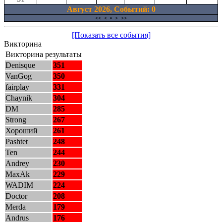
Август 2026, Cобытий: 0
<<
<
•
>
>>
[Показать все события]
Викторина
Викторина результаты
Denisque
351
VanGog
350
fairplay
331
Chaynik
304
DM
285
Strong
267
Хороший
261
Pashtet
248
Ten
244
Andrey
230
MaxAk
229
WADIM
224
Doctor
208
Merda
179
Andrus
176