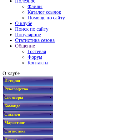
Полезное
Файлы
Каталог ссылок
Помощь по сайту
О клубе
Поиск по сайту
Популярное
Статистика сезона
Общение
Гостевая
Форум
Контакты
О клубе
История
Руководство
Спонсоры
Команда
Стадион
Маркетинг
Статистика
Пресса