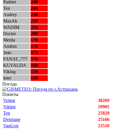
Pashtet
248
Ten
244
Andrey
230
MaxAk
229
WADIM
224
Doctor
208
Merda
179
Andrus
176
Зевс
173
FANAT_777
170
KUVALDA
160
Viking
159
inter
159
Погода
Поинты
Volgar
38269
Viking
29905
Ten
25829
Denisque
25166
VanGog
23510