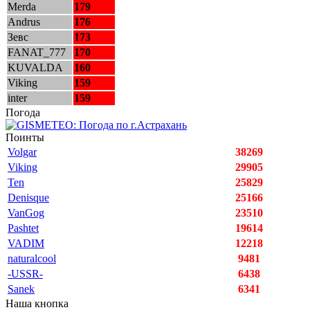
Merda
179
Andrus
176
Зевс
173
FANAT_777
170
KUVALDA
160
Viking
159
inter
159
Погода
Поинты
Volgar
38269
Viking
29905
Ten
25829
Denisque
25166
VanGog
23510
Pashtet
19614
VADIM
12218
naturalcool
9481
-USSR-
6438
Sanek
6341
Наша кнопка