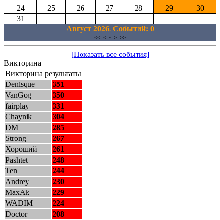
24
25
26
27
28
29
30
31
Август 2026, Cобытий: 0
<<
<
•
>
>>
[Показать все события]
Викторина
Викторина результаты
Denisque
351
VanGog
350
fairplay
331
Chaynik
304
DM
285
Strong
267
Хороший
261
Pashtet
248
Ten
244
Andrey
230
MaxAk
229
WADIM
224
Doctor
208