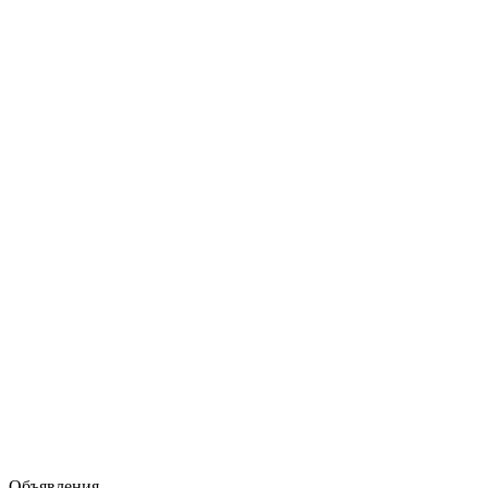
Объявления