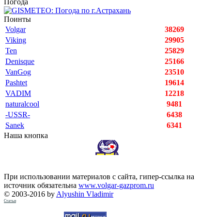
Погода
Поинты
Volgar
38269
Viking
29905
Ten
25829
Denisque
25166
VanGog
23510
Pashtet
19614
VADIM
12218
naturalcool
9481
-USSR-
6438
Sanek
6341
Наша кнопка
При использовании материалов с сайта, гипер-ссылка на
источник обязательна
www.volgar-gazprom.ru
© 2003-2016 by
Alyushin Vladimir
Статьи