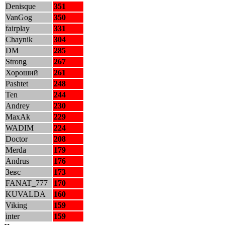
Denisque
351
VanGog
350
fairplay
331
Chaynik
304
DM
285
Strong
267
Хороший
261
Pashtet
248
Ten
244
Andrey
230
MaxAk
229
WADIM
224
Doctor
208
Merda
179
Andrus
176
Зевс
173
FANAT_777
170
KUVALDA
160
Viking
159
inter
159