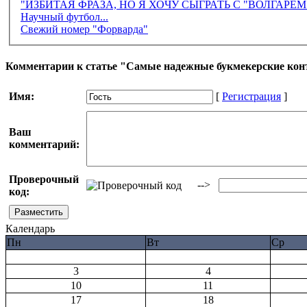
"ИЗБИТАЯ ФРАЗА, НО Я ХОЧУ СЫГРАТЬ С "ВОЛГАРЕ
Научный футбол...
Свежий номер "Форварда"
Комментарии к статье "Самые надежные букмекерские ко
Имя:
[
Регистрация
]
Ваш
комментарий:
Проверочный
-->
код:
Календарь
Пн
Вт
Ср
3
4
10
11
17
18