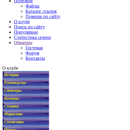
Полезное
Файлы
Каталог ссылок
Помощь по сайту
О клубе
Поиск по сайту
Популярное
Статистика сезона
Общение
Гостевая
Форум
Контакты
О клубе
История
Руководство
Спонсоры
Команда
Стадион
Маркетинг
Статистика
Пресса