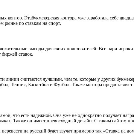
ных контор. Этабукмекерская контора уже заработала себе двад
м рынке по ставкам на спорт.
оложительные выгоды для своих пользователей. Все пари игроки 
 биржей ставок.
и линии считаются лучшими, чем те, которые у других букмекер
бол, Теннис, Баскетбол и Футбол. Также контора предоставляет 
мой, что есть надежной. Она уже не однократно получает наград
языках. Также он имеет превосходный дизайн. С таким сайтом пр
перевести на русский будет звучат примерно так «Ставка на дому»