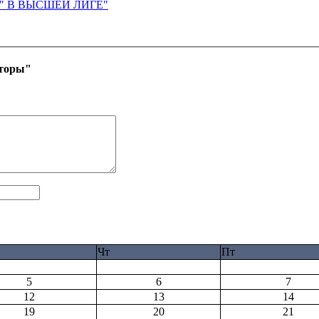
М" В ВЫСШЕЙ ЛИГЕ"
нторы"
Чт
Пт
5
6
7
12
13
14
19
20
21