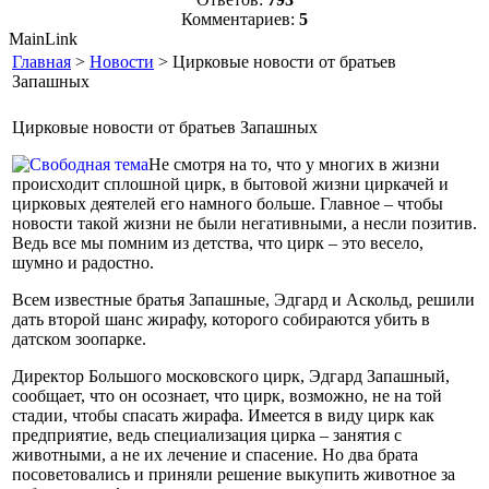
Комментариев:
5
MainLink
Главная
>
Новости
> Цирковые новости от братьев
Запашных
Цирковые новости от братьев Запашных
Не смотря на то, что у многих в жизни
происходит сплошной цирк, в бытовой жизни циркачей и
цирковых деятелей его намного больше. Главное – чтобы
новости такой жизни не были негативными, а несли позитив.
Ведь все мы помним из детства, что цирк – это весело,
шумно и радостно.
Всем известные братья Запашные, Эдгард и Аскольд, решили
дать второй шанс жирафу, которого собираются убить в
датском зоопарке.
Директор Большого московского цирк, Эдгард Запашный,
сообщает, что он осознает, что цирк, возможно, не на той
стадии, чтобы спасать жирафа. Имеется в виду цирк как
предприятие, ведь специализация цирка – занятия с
животными, а не их лечение и спасение. Но два брата
посоветовались и приняли решение выкупить животное за