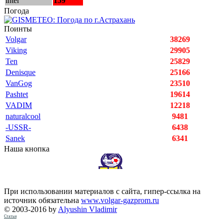
inter
159
Погода
Поинты
Volgar
38269
Viking
29905
Ten
25829
Denisque
25166
VanGog
23510
Pashtet
19614
VADIM
12218
naturalcool
9481
-USSR-
6438
Sanek
6341
Наша кнопка
При использовании материалов с сайта, гипер-ссылка на
источник обязательна
www.volgar-gazprom.ru
© 2003-2016 by
Alyushin Vladimir
Статьи