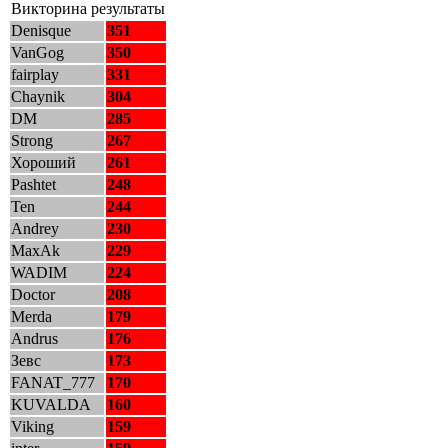
Викторина результаты
Denisque
351
VanGog
350
fairplay
331
Chaynik
304
DM
285
Strong
267
Хороший
261
Pashtet
248
Ten
244
Andrey
230
MaxAk
229
WADIM
224
Doctor
208
Merda
179
Andrus
176
Зевс
173
FANAT_777
170
KUVALDA
160
Viking
159