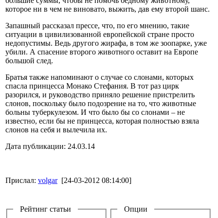
большие суммы, чтобы не помочь бедному животному,
которое ни в чем не виновато, выжить, дав ему второй шанс.
Запашный рассказал прессе, что, по его мнению, такие
ситуации в цивилизованной европейской стране просто
недопустимы. Ведь другого жирафа, в том же зоопарке, уже
убили. А спасение второго животного оставит на Европе
большой след.
Братья также напоминают о случае со слонами, которых
спасла принцесса Монако Стефания. В тот раз цирк
разорился, и руководство приняло решение пристрелить
слонов, поскольку было подозрение на то, что животные
больны туберкулезом. И что было бы со слонами – не
известно, если бы не принцесса, которая полностью взяла
слонов на себя и вылечила их.
Дата публикации: 24.03.14
Прислал:
volgar
[24-03-2012 08:14:00]
Рейтинг статьи
Опции