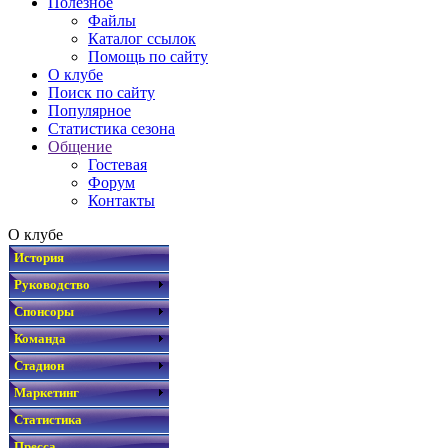
Полезное
Файлы
Каталог ссылок
Помощь по сайту
О клубе
Поиск по сайту
Популярное
Статистика сезона
Общение
Гостевая
Форум
Контакты
О клубе
История
Руководство
Спонсоры
Команда
Стадион
Маркетинг
Статистика
Пресса