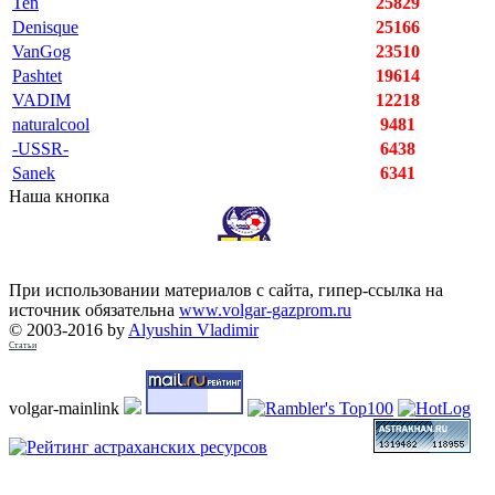
Ten
25829
Denisque
25166
VanGog
23510
Pashtet
19614
VADIM
12218
naturalcool
9481
-USSR-
6438
Sanek
6341
Наша кнопка
При использовании материалов с сайта, гипер-ссылка на
источник обязательна
www.volgar-gazprom.ru
© 2003-2016 by
Alyushin Vladimir
Статьи
volgar-mainlink