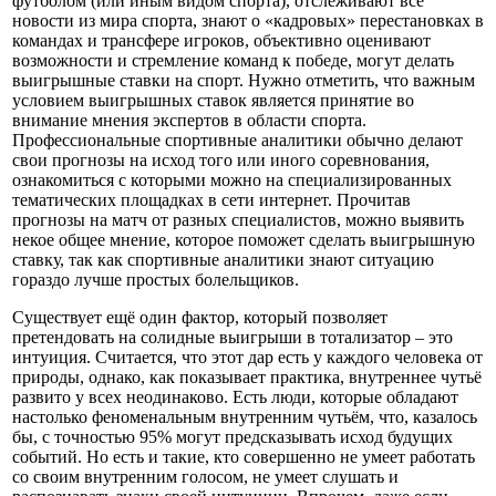
футболом (или иным видом спорта), отслеживают все
новости из мира спорта, знают о «кадровых» перестановках в
командах и трансфере игроков, объективно оценивают
возможности и стремление команд к победе, могут делать
выигрышные ставки на спорт. Нужно отметить, что важным
условием выигрышных ставок является принятие во
внимание мнения экспертов в области спорта.
Профессиональные спортивные аналитики обычно делают
свои прогнозы на исход того или иного соревнования,
ознакомиться с которыми можно на специализированных
тематических площадках в сети интернет. Прочитав
прогнозы на матч от разных специалистов, можно выявить
некое общее мнение, которое поможет сделать выигрышную
ставку, так как спортивные аналитики знают ситуацию
гораздо лучше простых болельщиков.
Существует ещё один фактор, который позволяет
претендовать на солидные выигрыши в тотализатор – это
интуиция. Считается, что этот дар есть у каждого человека от
природы, однако, как показывает практика, внутреннее чутьё
развито у всех неодинаково. Есть люди, которые обладают
настолько феноменальным внутренним чутьём, что, казалось
бы, с точностью 95% могут предсказывать исход будущих
событий. Но есть и такие, кто совершенно не умеет работать
со своим внутренним голосом, не умеет слушать и