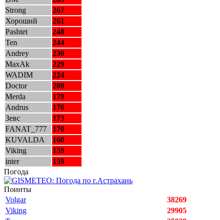
Strong
267
Хороший
261
Pashtet
248
Ten
244
Andrey
230
MaxAk
229
WADIM
224
Doctor
208
Merda
179
Andrus
176
Зевс
173
FANAT_777
170
KUVALDA
160
Viking
159
inter
159
Погода
Поинты
Volgar
38269
Viking
29905