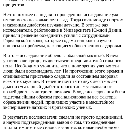
процентов.
Нечто похожее на недавно проведенное исследование уже
имело место несколько лет назад. Тогда связь между спортом
и сахарным диабетом изучали датчане. В этот же раз
исследователи, работающие в Университете Южной Дании,
приняли решение объединить усилия с сотрудниками
Гарвардской школы, которые годами напролет изучают
вопросы и проблемы, касающиеся общественного здоровья.
В итоге исследование обрело глобальный масштаб. В нем
участвовали тридцать две тысячи представителей сильного
пола. Необходимо уточнить, что в поле зрения ученых эти
люди были восемнадцать лет. На протяжении этого времени
специалисты пристально следили за состоянием здоровья
всех этих мужчин. В течение почти что двух десятков лет
диагноз «сахарный диабет второго типа» услышали от
врачей две тысячи триста человек. В ходе исследования были
тщательнейшим образом проанализированы все факторы
образа жизни людей, принявших участие в масштабном
эксперименте датских и британских ученых.
В результате исследователи сделали не просто однозначный,
а научно подтвержденный вывод о том, что ежедневные
тридцатиминутные силовые занятия, которые необходимо