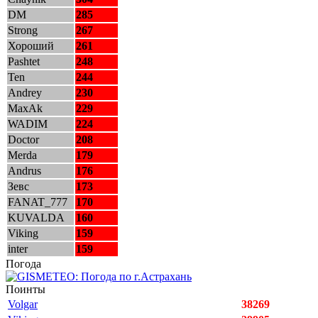
DM
285
Strong
267
Хороший
261
Pashtet
248
Ten
244
Andrey
230
MaxAk
229
WADIM
224
Doctor
208
Merda
179
Andrus
176
Зевс
173
FANAT_777
170
KUVALDA
160
Viking
159
inter
159
Погода
Поинты
Volgar
38269