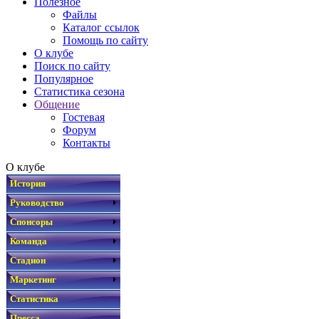
Полезное
Файлы
Каталог ссылок
Помощь по сайту
О клубе
Поиск по сайту
Популярное
Статистика сезона
Общение
Гостевая
Форум
Контакты
О клубе
История
Руководство
Спонсоры
Команда
Стадион
Маркетинг
Статистика
Пресса