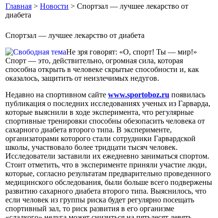
Главная
>
Новости
> Спортзал — лучшее лекарство от
диабета
Спортзал — лучшее лекарство от диабета
Не зря говорят: «О, спорт! Ты — мир!»
Спорт — это, действительно, огромная сила, которая
способна открыть в человеке скрытые способности и, как
оказалось, защитить от неизлечимых недугов.
Недавно на спортивном сайте
www.sportoboz.ru
появилась
публикация о последних исследованиях ученых из Гарварда,
которые выяснили в ходе эксперимента, что регулярные
спортивные тренировки способны обезопасить человека от
сахарного диабета второго типа. В эксперименте,
организаторами которого стали сотрудники Гарвардской
школы, участвовало более тридцати тысяч человек.
Исследователи заставили их ежедневно заниматься спортом.
Стоит отметить, что в эксперименте приняли участие люди,
которые, согласно результатам предварительно проведенного
медицинского обследования, были больше всего подвержены
развитию сахарного диабета второго типа. Выяснилось, что
если человек из группы риска будет регулярно посещать
спортивный зал, то риск развития в его организме
«сладкого» недуга может снизиться на пятьдесят девять