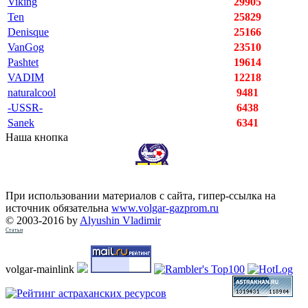
Viking
29905
Ten
25829
Denisque
25166
VanGog
23510
Pashtet
19614
VADIM
12218
naturalcool
9481
-USSR-
6438
Sanek
6341
Наша кнопка
При использовании материалов с сайта, гипер-ссылка на
источник обязательна
www.volgar-gazprom.ru
© 2003-2016 by
Alyushin Vladimir
Статьи
volgar-mainlink