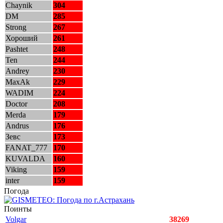
Chaynik
304
DM
285
Strong
267
Хороший
261
Pashtet
248
Ten
244
Andrey
230
MaxAk
229
WADIM
224
Doctor
208
Merda
179
Andrus
176
Зевс
173
FANAT_777
170
KUVALDA
160
Viking
159
inter
159
Погода
Поинты
Volgar
38269