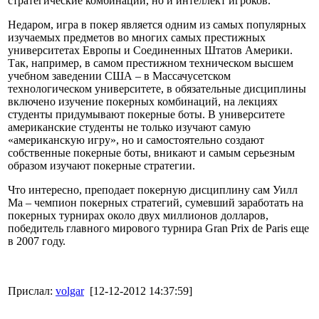
стратегические комбинации, но и интеллект игроков.
Недаром, игра в покер является одним из самых популярных
изучаемых предметов во многих самых престижных
университетах Европы и Соединенных Штатов Америки.
Так, например, в самом престижном техническом высшем
учебном заведении США – в Массачусетском
технологическом университете, в обязательные дисциплины
включено изучение покерных комбинаций, на лекциях
студенты придумывают покерные боты. В университете
американские студенты не только изучают самую
«американскую игру», но и самостоятельно создают
собственные покерные боты, вникают и самым серьезным
образом изучают покерные стратегии.
Что интересно, преподает покерную дисциплину сам Уилл
Ма – чемпион покерных стратегий, сумевший заработать на
покерных турнирах около двух миллионов долларов,
победитель главного мирового турнира Gran Prix de Paris еще
в 2007 году.
Прислал:
volgar
[12-12-2012 14:37:59]