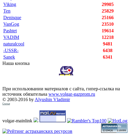
Viking
29905
Ten
25829
Denisque
25166
VanGog
23510
Pashtet
19614
VADIM
12218
naturalcool
9481
-USSR-
6438
Sanek
6341
Наша кнопка
При использовании материалов с сайта, гипер-ссылка на
источник обязательна
www.volgar-gazprom.ru
© 2003-2016 by
Alyushin Vladimir
Статьи
volgar-mainlink