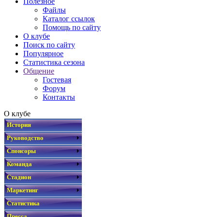
Полезное
Файлы
Каталог ссылок
Помощь по сайту
О клубе
Поиск по сайту
Популярное
Статистика сезона
Общение
Гостевая
Форум
Контакты
О клубе
История
Руководство
Спонсоры
Команда
Стадион
Маркетинг
Статистика
Пресса