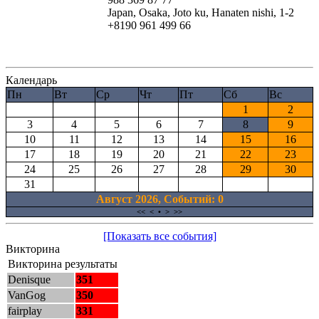
Japan, Osaka, Joto ku, Hanaten nishi, 1-2
+8190 961 499 66
Календарь
Пн
Вт
Ср
Чт
Пт
Сб
Вс
1
2
3
4
5
6
7
8
9
10
11
12
13
14
15
16
17
18
19
20
21
22
23
24
25
26
27
28
29
30
31
Август 2026, Cобытий: 0
<<
<
•
>
>>
[Показать все события]
Викторина
Викторина результаты
Denisque
351
VanGog
350
fairplay
331