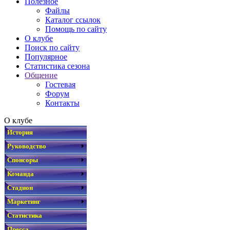
Полезное
Файлы
Каталог ссылок
Помощь по сайту
О клубе
Поиск по сайту
Популярное
Статистика сезона
Общение
Гостевая
Форум
Контакты
О клубе
История
Руководство
Спонсоры
Команда
Стадион
Маркетинг
Статистика
Пресса