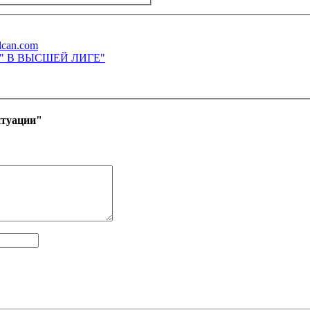
lcan.com
М" В ВЫСШЕЙ ЛИГЕ"
итуации"