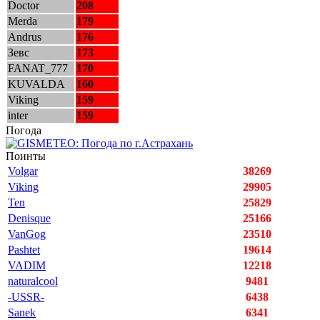
Doctor
208
Merda
179
Andrus
176
Зевс
173
FANAT_777
170
KUVALDA
160
Viking
159
inter
159
Погода
Поинты
Volgar
38269
Viking
29905
Ten
25829
Denisque
25166
VanGog
23510
Pashtet
19614
VADIM
12218
naturalcool
9481
-USSR-
6438
Sanek
6341