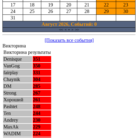
17
18
19
20
21
22
23
24
25
26
27
28
29
30
31
Август 2026, Cобытий: 0
<<
<
•
>
>>
[Показать все события]
Викторина
Викторина результаты
Denisque
351
VanGog
350
fairplay
331
Chaynik
304
DM
285
Strong
267
Хороший
261
Pashtet
248
Ten
244
Andrey
230
MaxAk
229
WADIM
224