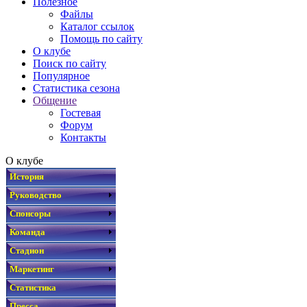
Полезное
Файлы
Каталог ссылок
Помощь по сайту
О клубе
Поиск по сайту
Популярное
Статистика сезона
Общение
Гостевая
Форум
Контакты
О клубе
История
Руководство
Спонсоры
Команда
Стадион
Маркетинг
Статистика
Пресса