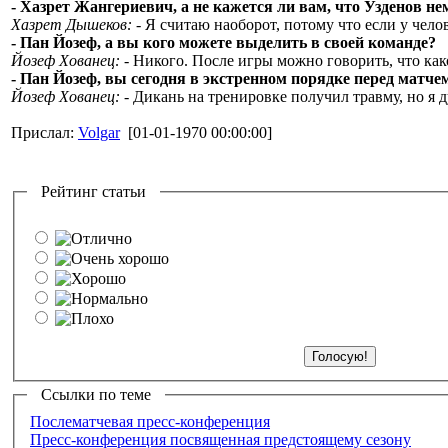
- Хазрет Жангериевич, а не кажется ли вам, что Узденов не
Хазрет Дышеков:
- Я считаю наоборот, потому что если у челов
- Пан Йозеф, а вы кого можете выделить в своей команде?
Йозеф Хованец:
- Никого. После игры можно говорить, что како
- Пан Йозеф, вы сегодня в экстренном порядке перед матче
Йозеф Хованец:
- Дикань на тренировке получил травму, но я д
Прислал:
Volgar
[01-01-1970 00:00:00]
Рейтинг статьи
Ссылки по теме
Послематчевая пресс-конференция
Пресс-конференция посвященная предстоящему сезону