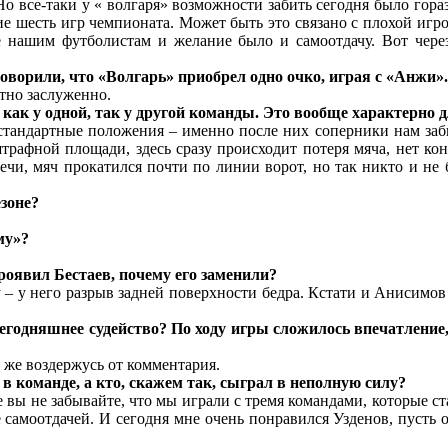
о все-таки у « волгаря» возможности забить сегодня было гор
е шесть игр чемпионата. Может быть это связано с плохой игрой
 нашим футболистам и желание было и самоотдачу. Вот через
оворили, что «Волгарь» приобрел одно очко, играя с «Анжи».
тно заслуженно.
как у одной, так у другой команды. Это вообще характерно д
тандартные положения – именно после них соперники нам забив
трафной площади, здесь сразу происходит потеря мяча, нет ко
ечи, мяч прокатился почти по линии ворот, но так никто и не
езоне?
му»?
роявил Бестаев, почему его заменили?
 – у него разрыв задней поверхности бедра. Кстати и Анисимов
егодняшнее судейство? По ходу игры сложилось впечатление
 же воздержусь от комментария.
в команде, а кто, скажем так, сыграл в неполную силу?
 вы не забывайте, что мы играли с тремя командами, которые ст
амоотдачей. И сегодня мне очень понравился Узденов, пусть он