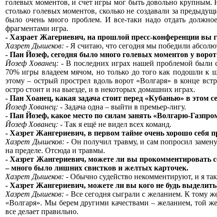
голевых моментов, и счет игры мог быть довольно крупным. Н
столько голевых моментов, сколько не создавали за предыдущи
было очень много проблем. И все-таки надо отдать должное
фрагментами игра.
- Хазрает Жагериевич, на прошлой пресс-конференции вы г
Хазрет Дышеков:
- Я считаю, что сегодня мы победили абсолю
- Пан Йозеф, сегодня было много голевых моментов у ворот 
Йозеф Хованец:
- В последних играх нашей проблемой были с
70% игры владеем мячом, но только до того как подошли к ш
этому – острый прострел вдоль ворот «Волгаря» в конце встр
остро стоит и на выезде, и в некоторых домашних играх.
- Пан Хоанец, какая задача стоит перед «Кубанью» в этом с
Йозеф Хованец:
- Задача одна – выйти в премьер-лигу.
- Пан Йозеф, какое место по силам занять «Волгарю-Газпро
Йозеф Хованец:
- Так я ещё не видел всех команд.
- Хазрет Жангериевич, в первом тайме очень хорошо себя п
Хазрет Дышеков:
- Он получил травму, и сам попросил замену
на пределе. Отсюда и травмы.
- Хазрет Жангериевич, можете ли вы прокомментировать с
– много было лишних свистков и желтых карточек.
Хазрет Дышеков:
- Обычно судейство некомментируют, и я так
- Хазрет Жангериевич, можете ли вы кого не будь выделить 
Хазрет Дышеков:
- Все сегодня сыграли с желанием. К тому же
«Волгаря». Мы берем другими качествами – желанием, той же с
все делает правильно.