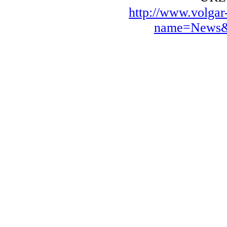
http://www.volga
name=News&f