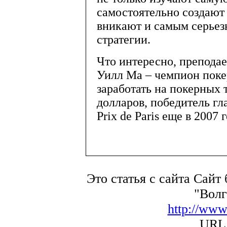
самостоятельно создают
вникают и самым серьез
стратегии.
Что интересно, препода
Уилл Ма – чемпион поке
заработать на покерных 
долларов, победитель гл
Prix de Paris еще в 2007 г
Это статья с сайта Сайт
"Волг
http://www
URL 