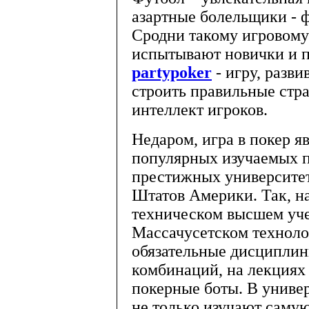
азартные болельщики - 
Сродни такому игровому 
испытывают новички и 
partypoker
- игру, разв
строить правильные стр
интеллект игроков.
Недаром, игра в покер я
популярных изучаемых п
престижных университе
Штатов Америки. Так, н
техническом высшем уч
Массачусетском техноло
обязательные дисциплин
комбинаций, на лекциях
покерные боты. В униве
не только изучают саму