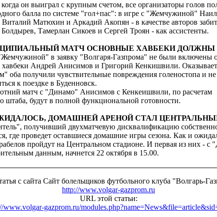
 когда он выиграл с крупным счетом, все организаторы голов по
дного балла по системе "гол+пас": в игре с "Жемчужиной" Наил
 Виталий Матюхин и Аркадий Акопян - в качестве авторов заби
Болдырев, Тамерлан Сикоев и Сергей Троян - как ассистенты.
НЦИПИАЛЬНЫЙ МАТЧ ОСНОВНЫЕ ХАВБЕКИ ДОЛЖНЫ
 "Жемчужиной" в заявку "Волгаря-Газпрома" не были включены 
 хавбеки Андрей Анисимов и Григорий Кенкишвили. Оказываетс
м" оба получили чувствительные повреждения голеностопа и не
ться к поездке в Буденновск.
ботний матч с "Динамо" Анисимов с Кенкеишвили, по расчетам
о штаба, будут в полной функциональной готовности.
ОЖИДАЛОСЬ, ДОМАШНЕЙ АРЕНОЙ СТАЛ ЦЕНТРАЛЬНЫ
итель", получивший двухматчевую дисквалификацию собственн
я, где проведет оставшиеся домашние игры сезона. Как и ожида
рабелов пройдут на Центральном стадионе. И первая из них - с 
ительным данным, начнется 22 октября в 15.00.
татья с сайта Сайт болельщиков футбольного клуба "Волгарь-Га
http://www.volgar-gazprom.ru
URL этой статьи:
://www.volgar-gazprom.ru/modules.php?name=News&file=article&si