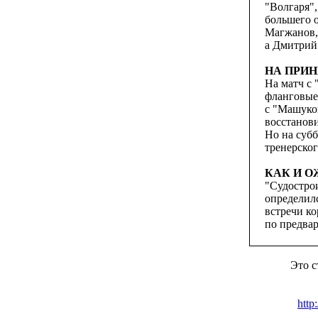
"Волгаря",
большего о
Магжанов,
а Дмитрий 
НА ПРИ
На матч с
фланговые
с "Машуко
восстанови
Но на суб
тренерског
КАК И 
"Судостро
определилс
встречи ко
по предвар
Это с
http