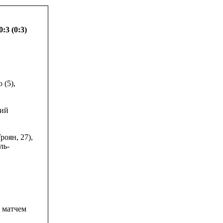
3 (0:3)
 (5),
кий
оян, 27),
ль-
 матчем