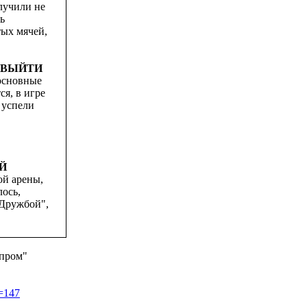
лучили не
ь
тых мячей,
 ВЫЙТИ
основные
я, в игре
 успели
Й
ой арены,
лось,
"Дружбой",
зпром"
d=147