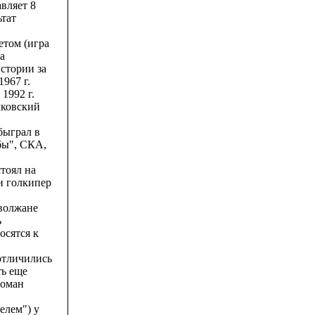
вляет 8
ьтат
етом (игра
а
стории за
967 г.
1992 г.
быковский
быграл в
бы", СКА,
тоял на
ди голкипер
 волжане
ь
осятся к
отличились
ть еще
Роман
елем") у