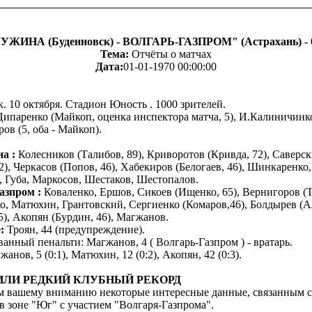
ИНА (Буденновск) - ВОЛГАРЬ-ГАЗПРОМ" (Астрахань) - 0:
Тема:
Отчёты о матчах
Дата:
01-01-1970 00:00:00
. 10 октября. Стадион Юность . 1000 зрителей.
ипаренко (Майкоп, оценка инспектора матча, 5), И.Калиничинко
в (5, оба - Майкоп).
а :
Колесников (Талибов, 89), Криворотов (Кривда, 72), Саверс
2), Черкасов (Попов, 46), Хабекиров (Белогаев, 46), Шинкаренко,
 Губа, Маркосов, Шестаков, Шестопалов.
азпром :
Коваленко, Ершов, Сикоев (Ищенко, 65), Вернигоров (Тр
о, Матюхин, Грантовский, Сергиенко (Комаров,46), Болдырев (А
5), Акопян (Бурдин, 46), Магжанов.
:
Троян, 44 (предупреждение).
анный пенальти: Магжанов, 4 ( Волгарь-Газпром ) - вратарь.
анов, 5 (0:1), Матюхин, 12 (0:2), Акопян, 42 (0:3).
ИЛИ РЕДКИЙ КЛУБНЫЙ РЕКОРД
м вашему вниманию некоторые интересные данные, связанным с
 в зоне "Юг" с участием "Волгаря-Газпрома".