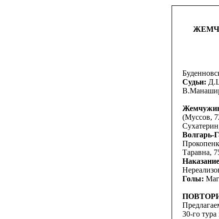
ЖЕМЧУЖ
Буденновск
Судьи:
Д.Ц
В.Манаширо
Жемчужин
(Муссов, 7
Сухатерин,
Волгарь-Г
Прокопенк
Таравна, 7
Наказание
Нереализов
Голы:
Магж
ПОВТОР
Предлагае
30-го тура