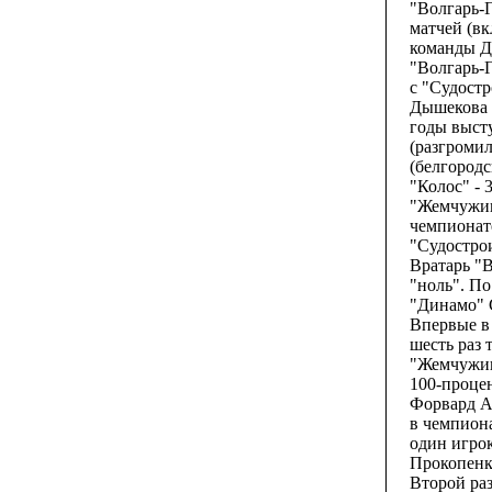
"Волгарь-Г
матчей (вк
команды Д
"Волгарь-
с "Судостр
Дышекова п
годы выст
(разгромил
(белгородс
"Колос" - 3
"Жемчужин
чемпионате
"Судострои
Вратарь "В
"ноль". По
"Динамо" С
Впервые в 
шесть раз 
"Жемчужин
100-проце
Форвард А
в чемпиона
один игрок
Прокопенко
Второй раз