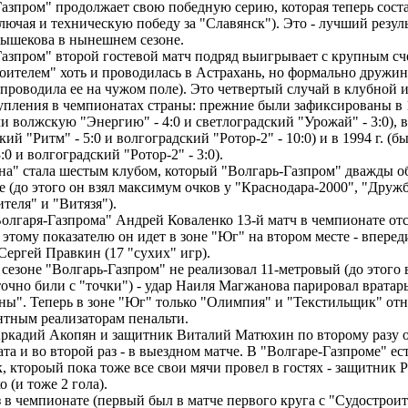
азпром" продолжает свою победную серию, которая теперь соста
лючая и техническую победу за "Славянск"). Это - лучший резул
ышекова в нынешнем сезоне.
Газпром" второй гостевой матч подряд выигрывает с крупным сч
оителем" хоть и проводилась в Астрахань, но формально дружин
роводила ее на чужом поле). Это четвертый случай в клубной и
упления в чемпионатах страны: прежние были зафиксированы в 1
и волжскую "Энергию" - 4:0 и светлоградский "Урожай" - 3:0), в 
кий "Ритм" - 5:0 и волгоградский "Ротор-2" - 10:0) и в 1994 г. (
:0 и волгоградский "Ротор-2" - 3:0).
а" стала шестым клубом, который "Волгарь-Газпром" дважды о
 (до этого он взял максимум очков у "Краснодара-2000", "Друж
теля" и "Витязя").
олгаря-Газпрома" Андрей Коваленко 13-й матч в чемпионате отс
 этому показателю он идет в зоне "Юг" на втором месте - впере
ергей Правкин (17 "сухих" игр).
сезоне "Волгарь-Газпром" не реализовал 11-метровый (до этого
точно били с "точки") - удар Наиля Магжанова парировал вратар
ы". Теперь в зоне "Юг" только "Олимпия" и "Текстильщик" отн
нтным реализаторам пенальти.
ркадий Акопян и защитник Виталий Матюхин по второму разу 
та и во второй раз - в выездном матче. В "Волгаре-Газпроме" ес
, ктороый пока тоже все свои мячи провел в гостях - защитник 
 (и тоже 2 гола).
 в чемпионате (первый был в матче первого круга с "Судостроит