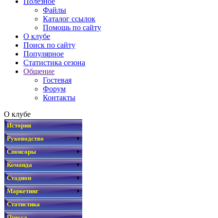
Полезное
Файлы
Каталог ссылок
Помощь по сайту
О клубе
Поиск по сайту
Популярное
Статистика сезона
Общение
Гостевая
Форум
Контакты
О клубе
История
Руководство
Спонсоры
Команда
Стадион
Маркетинг
Статистика
Пресса