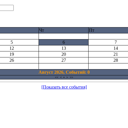
Чт
Пт
5
6
7
12
13
14
19
20
21
26
27
28
Август 2026, Cобытий: 0
<<
<
•
>
>>
[Показать все события]