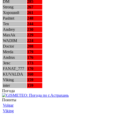
DM
285
Strong
267
Хороший
261
Pashtet
248
Ten
244
Andrey
230
MaxAk
229
WADIM
224
Doctor
208
Merda
179
Andrus
176
Зевс
173
FANAT_777
170
KUVALDA
160
Viking
159
inter
159
Погода
Поинты
Volgar
Viking