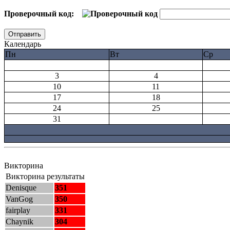
Проверочный код:
Календарь
Пн
Вт
Ср
3
4
10
11
17
18
24
25
31
Викторина
Викторина результаты
Denisque
351
VanGog
350
fairplay
331
Chaynik
304