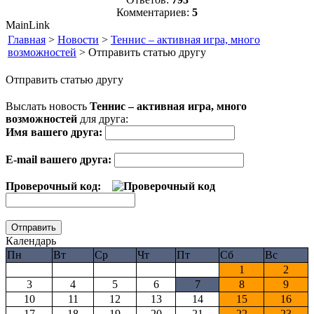
Комментариев:
5
MainLink
Главная
>
Новости
>
Теннис – активная игра, много
возможностей
> Отправить статью другу
Отправить статью другу
Выслать новость
Теннис – активная игра, много
возможностей
для друга:
Имя вашего друга:
E-mail вашего друга:
Проверочный код:
Календарь
Пн
Вт
Ср
Чт
Пт
Сб
Вс
1
2
3
4
5
6
7
8
9
10
11
12
13
14
15
16
17
18
19
20
21
22
23