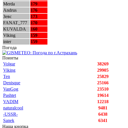
Merda
179
Andrus
176
Зевс
173
FANAT_777
170
KUVALDA
160
Viking
159
inter
159
Погода
Поинты
Volgar
38269
Viking
29905
Ten
25829
Denisque
25166
VanGog
23510
Pashtet
19614
VADIM
12218
naturalcool
9481
-USSR-
6438
Sanek
6341
Наша кнопка