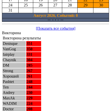
24
25
26
27
28
29
30
31
Август 2026, Cобытий: 0
<<
<
•
>
>>
[Показать все события]
Викторина
Викторина результаты
Denisque
351
VanGog
350
fairplay
331
Chaynik
304
DM
285
Strong
267
Хороший
261
Pashtet
248
Ten
244
Andrey
230
MaxAk
229
WADIM
224
Doctor
208