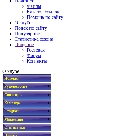
Полезное
Файлы
Каталог ссылок
Помощь по сайту
О клубе
Поиск по сайту
Популярное
Статистика сезона
Общение
Гостевая
Форум
Контакты
О клубе
История
Руководство
Спонсоры
Команда
Стадион
Маркетинг
Статистика
Пресса