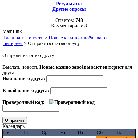
Результаты
Другие опросы
Ответов:
748
Комментариев:
3
MainLink
Главная
>
Новости
>
Новые казино завоёвывают
интернет
> Отправить статью другу
Отправить статью другу
Выслать новость
Новые казино завоёвывают интернет
для
друга:
Имя вашего друга:
E-mail вашего друга:
Проверочный код:
Календарь
Пн
Вт
Ср
Чт
Пт
Сб
Вс