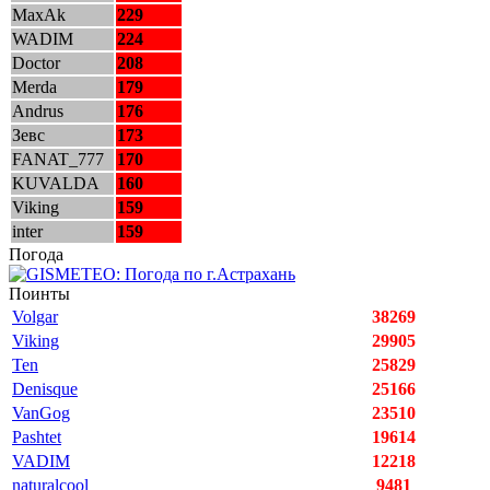
MaxAk
229
WADIM
224
Doctor
208
Merda
179
Andrus
176
Зевс
173
FANAT_777
170
KUVALDA
160
Viking
159
inter
159
Погода
Поинты
Volgar
38269
Viking
29905
Ten
25829
Denisque
25166
VanGog
23510
Pashtet
19614
VADIM
12218
naturalcool
9481