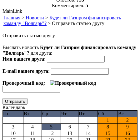
Комментариев:
5
MainLink
Главная
>
Новости
>
Будет ли Газпром финансировать
команду "Волгарь"?
> Отправить статью другу
Отправить статью другу
Выслать новость
Будет ли Газпром финансировать команду
"Волгарь"?
для друга:
Имя вашего друга:
E-mail вашего друга:
Проверочный код:
Календарь
Пн
Вт
Ср
Чт
Пт
Сб
Вс
1
2
3
4
5
6
7
8
9
10
11
12
13
14
15
16
17
18
19
20
21
22
23