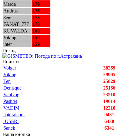
Merda
179
Andrus
176
Зевс
173
FANAT_777
170
KUVALDA
160
Viking
159
inter
159
Погода
Поинты
Volgar
38269
Viking
29905
Ten
25829
Denisque
25166
VanGog
23510
Pashtet
19614
VADIM
12218
naturalcool
9481
-USSR-
6438
Sanek
6341
Наша кнопка