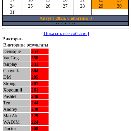
24
25
26
27
28
29
30
31
Август 2026, Cобытий: 0
<<
<
•
>
>>
[Показать все события]
Викторина
Викторина результаты
Denisque
351
VanGog
350
fairplay
331
Chaynik
304
DM
285
Strong
267
Хороший
261
Pashtet
248
Ten
244
Andrey
230
MaxAk
229
WADIM
224
Doctor
208