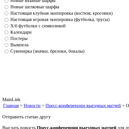
Новые вязаные шарфы
Новые шелковые шарфы
Настоящая клубная экипировка (костюм, кросовки)
Настоящая игровая экипировка (футболка, трусы)
Х/б футболки с символикой
Календари
Постеры
Вымпела
Сувенирка (значки, брелоки, бокалы)
MainLink
Главная
>
Новости
>
Пресс-конференции выездных матчей
> О
Отправить статью другу
Выслать новость
Пресс-конференции выездных матчей
для др