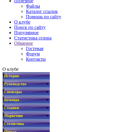
Полезное
Файлы
Каталог ссылок
Помощь по сайту
О клубе
Поиск по сайту
Популярное
Статистика сезона
Общение
Гостевая
Форум
Контакты
О клубе
История
Руководство
Спонсоры
Команда
Стадион
Маркетинг
Статистика
Пресса