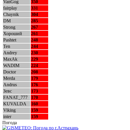
VanGog
350
fairplay
331
Chaynik
304
DM
285
Strong
267
Хороший
261
Pashtet
248
Ten
244
Andrey
230
MaxAk
229
WADIM
224
Doctor
208
Merda
179
Andrus
176
Зевс
173
FANAT_777
170
KUVALDA
160
Viking
159
inter
159
Погода