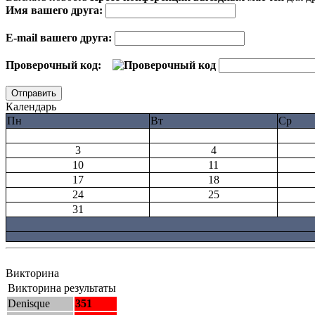
Имя вашего друга:
E-mail вашего друга:
Проверочный код:
Календарь
Пн
Вт
Ср
3
4
10
11
17
18
24
25
31
Викторина
Викторина результаты
Denisque
351