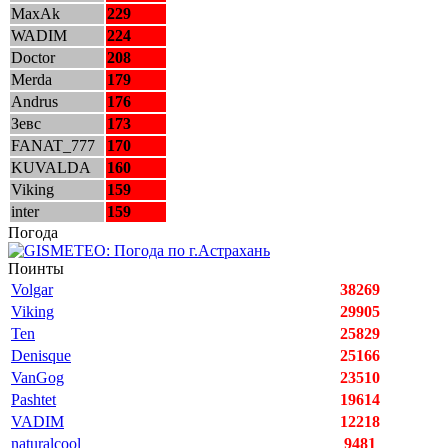
MaxAk
229
WADIM
224
Doctor
208
Merda
179
Andrus
176
Зевс
173
FANAT_777
170
KUVALDA
160
Viking
159
inter
159
Погода
Поинты
Volgar
38269
Viking
29905
Ten
25829
Denisque
25166
VanGog
23510
Pashtet
19614
VADIM
12218
naturalcool
9481