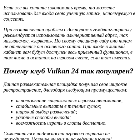
Если же вы хотите сэкономить время, то можете
использовать для входа свою учетную запись, используемую в
соцсетях.
При возникновении проблем с доступом к гемблинг-порталу
рекомендуется использовать альтернативный адрес, так
называемое, «зеркало». По своему внешнему виду оно ничем
не отличается от основного сайта. При входе в личный
кабинет вам будут доступен весь привычный функционал, в
том числе и остаток на игровом счете, если тот имеется.
Почему клуб Vulkan 24 так популярен?
Данная развлекательная площадка получила свое широкое
распространение, благодаря следующим преимуществам:
использование лицензионных игровых автоматов;
стабильные выплаты в течение суток;
широкий выбор развлечений;
удобные способы вывода;
возможность играть в слоты бесплатно.
Сомневаться в надежности игрового портала не
приходится. Наличие лицензии на ведении игорной