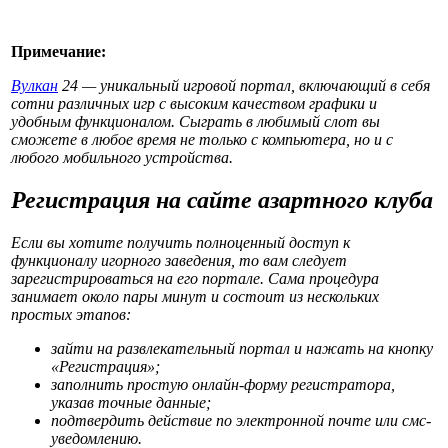
Примечание:
Вулкан
24 — уникальный игровой портал, включающий в себя
сотни различных игр с высоким качеством графики и
удобным функционалом. Сыграть в любимый слот вы
сможете в любое время не только с компьютера, но и с
любого мобильного устройства.
Регистрация на сайте азартного клуба
Если вы хотите получить полноценный доступ к
функционалу игорного заведения, то вам следует
зарегистрироваться на его портале. Сама процедура
занимает около пары минут и состоит из нескольких
простых этапов:
зайти на развлекательный портал и нажать на кнопку
«Регистрация»;
заполнить простую онлайн-форму регистратора,
указав точные данные;
подтвердить действие по электронной почте или смс-
уведомлению.