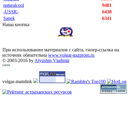
naturalcool
9481
-USSR-
6438
Sanek
6341
Наша кнопка
При использовании материалов с сайта, гипер-ссылка на
источник обязательна
www.volgar-gazprom.ru
© 2003-2016 by
Alyushin Vladimir
Статьи
volgar-mainlink