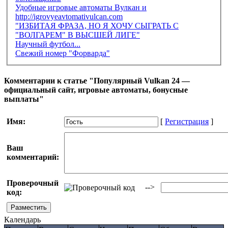
Удобные игровые автоматы Вулкан и
http://igrovyeavtomativulcan.com
"ИЗБИТАЯ ФРАЗА, НО Я ХОЧУ СЫГРАТЬ С
"ВОЛГАРЕМ" В ВЫСШЕЙ ЛИГЕ"
Научный футбол...
Свежий номер "Форварда"
Комментарии к статье "Популярный Vulkan 24 —
официальный сайт, игровые автоматы, бонусные
выплаты"
Имя:
[
Регистрация
]
Ваш
комментарий:
Проверочный
-->
код:
Календарь