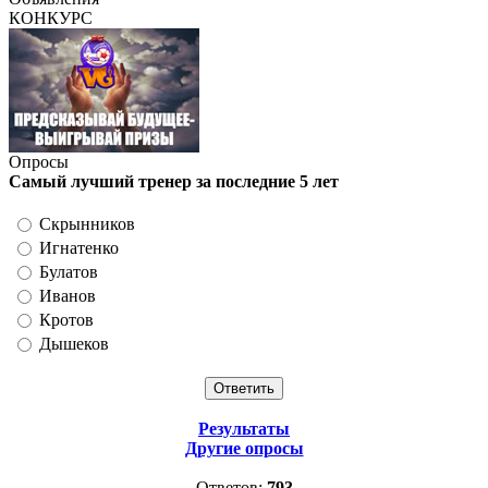
КОНКУРС
Опросы
Самый лучший тренер за последние 5 лет
Скрынников
Игнатенко
Булатов
Иванов
Кротов
Дышеков
Результаты
Другие опросы
Ответов:
793