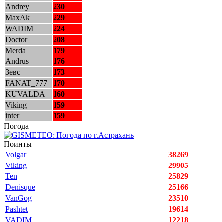
Andrey
230
MaxAk
229
WADIM
224
Doctor
208
Merda
179
Andrus
176
Зевс
173
FANAT_777
170
KUVALDA
160
Viking
159
inter
159
Погода
Поинты
Volgar
38269
Viking
29905
Ten
25829
Denisque
25166
VanGog
23510
Pashtet
19614
VADIM
12218