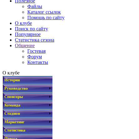
Полезное
Файлы
Каталог ссылок
Помощь по сайту
О клубе
Поиск по сайту
Популярное
Статистика сезона
Общение
Гостевая
Форум
Контакты
О клубе
История
Руководство
Спонсоры
Команда
Стадион
Маркетинг
Статистика
Пресса