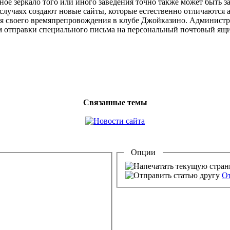
ное зеркало того или иного заведения точно также может быть 
случаях создают новые сайты, которые естественно отличаются 
я своего времяпрепровождения в клубе Джойказино. Администрац
м отправки специального письма на персональный почтовый ящи
Связанные темы
Опции
От