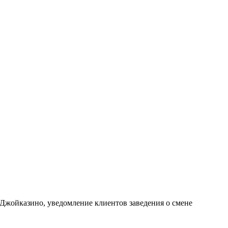
 Джойказино, уведомление клиентов заведения о смене