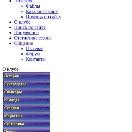
Полезное
Файлы
Каталог ссылок
Помощь по сайту
О клубе
Поиск по сайту
Популярное
Статистика сезона
Общение
Гостевая
Форум
Контакты
О клубе
История
Руководство
Спонсоры
Команда
Стадион
Маркетинг
Статистика
Пресса