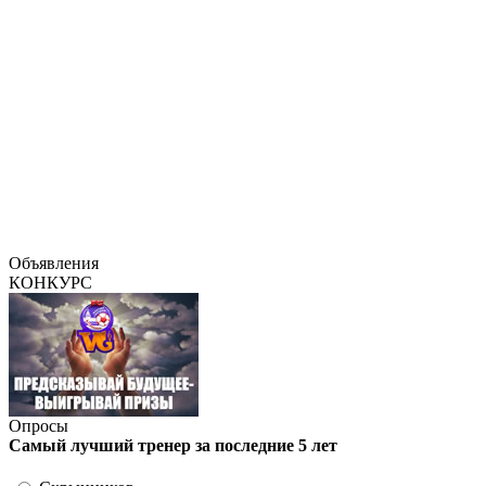
Объявления
КОНКУРС
Опросы
Самый лучший тренер за последние 5 лет