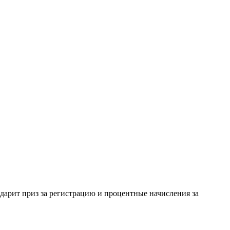
 дарит приз за регистрацию и процентные начисления за