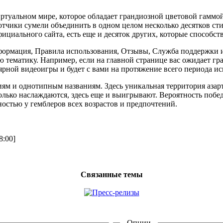
виртуальном мире, которое обладает грандиозной цветовой гаммо
ботчики сумели объединить в одном целом несколько десятков ст
фициального сайта, есть еще и десяток других, которые способ
ормация, Правила использования, Отзывы, Служба поддержки и 
 тематику. Например, если на главной странице вас ожидает г
лярной видеоигры и будет с вами на протяжение всего периода ис
иям и однотипным названиям. Здесь уникальная территория азар
только наслаждаются, здесь еще и выигрывают. Вероятность по
ностью у гемблеров всех возрастов и предпочтений.
8:00]
Связанные темы
Опции