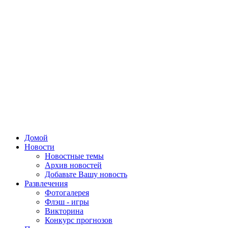
Домой
Новости
Новостные темы
Архив новостей
Добавьте Вашу новость
Развлечения
Фотогалерея
Флэш - игры
Викторина
Конкурс прогнозов