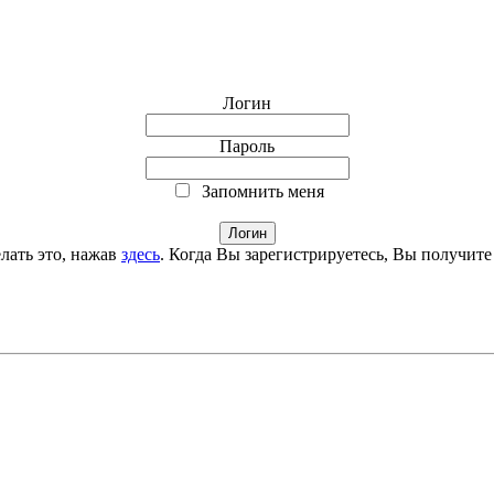
Логин
Пароль
Запомнить меня
лать это, нажав
здесь
. Когда Вы зарегистрируетесь, Вы получите