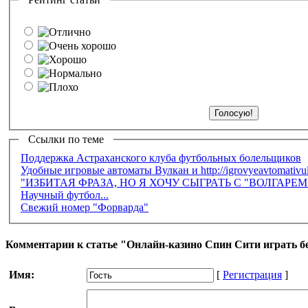
Ссылки по теме
Поддержка Астраханского клуба футбольных болельщиков
Удобные игровые автоматы Вулкан и http://igrovyeavtomativu
"ИЗБИТАЯ ФРАЗА, НО Я ХОЧУ СЫГРАТЬ С "ВОЛГАРЕ
Научный футбол...
Свежий номер "Форварда"
Комментарии к статье "Онлайн-казино Спин Сити играть без
Имя:
[
Регистрация
]