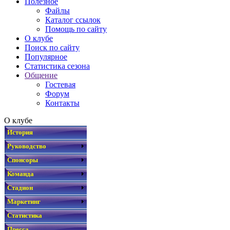
Полезное
Файлы
Каталог ссылок
Помощь по сайту
О клубе
Поиск по сайту
Популярное
Статистика сезона
Общение
Гостевая
Форум
Контакты
О клубе
История
Руководство
Спонсоры
Команда
Стадион
Маркетинг
Статистика
Пресса