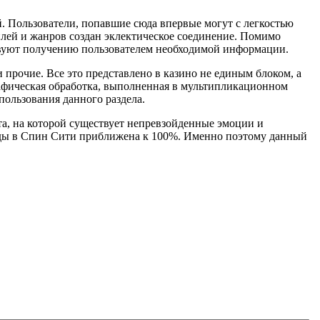
й. Пользователи, попавшие сюда впервые могут с легкостью
илей и жанров создан эклектическое соединение. Помимо
ствуют получению пользователем необходимой информации.
прочие. Все это представлено в казино не единым блоком, а
рафическая обработка, выполненная в мультипликационном
пользования данного раздела.
та, на которой существует непревзойденные эмоции и
беды в Спин Сити приближена к 100%. Именно поэтому данный