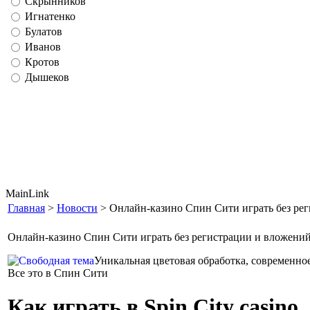
Скрынников
Игнатенко
Булатов
Иванов
Кротов
Дышеков
MainLink
Главная
>
Новости
> Онлайн-казино Спин Сити играть без рег
Онлайн-казино Спин Сити играть без регистрации и вложений,
Уникальная цветовая обработка, современн
Все это в Спин Сити
Как играть в Spin City casino