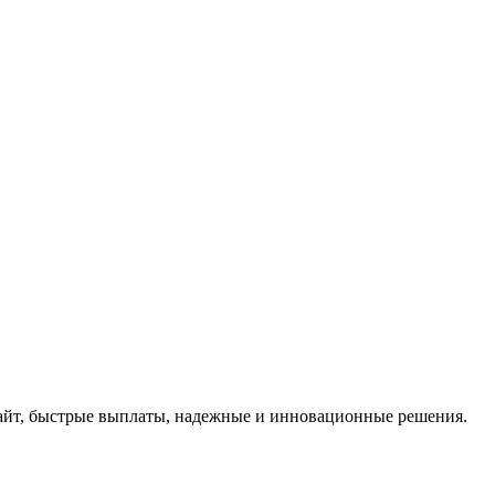
айт, быстрые выплаты, надежные и инновационные решения.