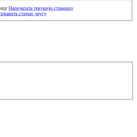
Напечатать текущую страницу
править статью другу