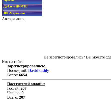
Дубль и ДЮСШ
ФК Астрахань
Авторизация
Не зарегистрировались? Вы можете сде
Кто на сайте
Зарегистрировались:
Последний:
Davidkaddy
Всего:
6654
Посетителей онлайн:
Гостей:
207
Членов:
0
Всего:
207