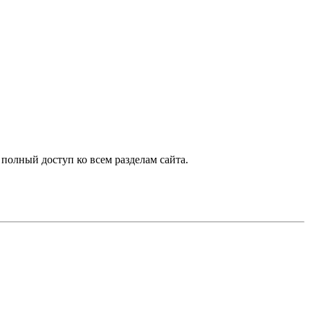
 полный доступ ко всем разделам сайта.