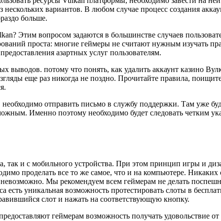
льзовать ресурсы Vulkan платформы, необходимо завести на ней 
 нескольких вариантов. В любом случае процесс создания аккау
ораздо больше.
ulkan? Этим вопросом задаются в большинстве случаев пользова
рований проста: многие геймеры не считают нужным изучать прав
предоставления азартных услуг пользователям.
ых выводов. потому что понять, как удалить аккаунт казино Вул
взгляды еще раз никогда не поздно. Прочитайте правила, поищит
я.
, необходимо отправить письмо в службу поддержки. Там уже буд
можным. Именно поэтому необходимо будет следовать четким ук
а, так и с мобильного устройства. При этом принцип игры и ди
одимо проделать все то же самое, что и на компьютере. Никаки
ет невозможно. Мы рекомендуем всем геймерам не делать поспеш
са есть уникальная возможность протестировать слоты в беспла
равившийся слот и нажать на соответствующую кнопку.
редоставляют геймерам возможность получать удовольствие от и