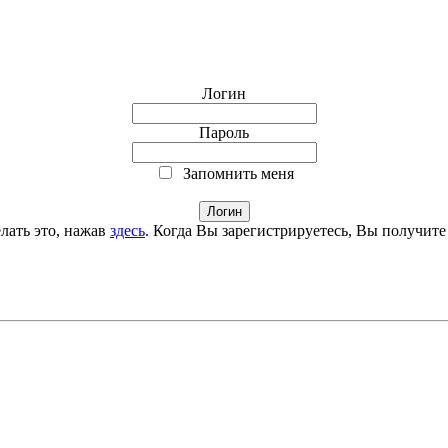
Логин
Пароль
Запомнить меня
лать это, нажав
здесь
. Когда Вы зарегистрируетесь, Вы получите