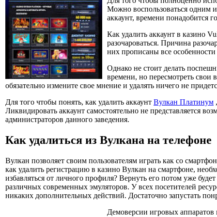
Для того чтобы полноценно испо
Можно воспользоваться одним из
аккаунт, времени понадобится г
Как удалить аккаунт в казино V
разочароваться. Причина разоча
них прописаны все особенности 
Однако не стоит делать поспешн
времени, но пересмотреть свои 
обязательно измените свое мнение и удалять ничего не придетс
Для того чтобы понять, как удалить аккаунт
Вулкан Платинум
Ликвидировать аккаунт самостоятельно не представляется воз
администраторов данного заведения.
Как удалиться из Вулкана на телефоне
Вулкан позволяет своим пользователям играть как со смартфон
как удалить регистрацию в казино Вулкан на смартфоне, необх
избавляться от личного профиля? Вернуть его потом уже буд
различных современных эмуляторов. У всех посетителей ресур
никаких дополнительных действий. Достаточно запустать пон
Демоверсии игровых аппаратов п