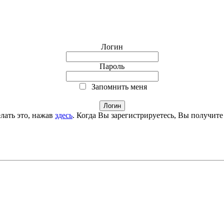
Логин
Пароль
Запомнить меня
лать это, нажав
здесь
. Когда Вы зарегистрируетесь, Вы получите