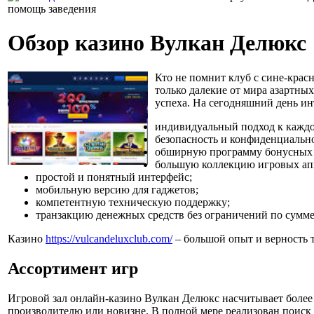
помощь заведения
Обзор казино Вулкан Делюкс
Кто не помнит клуб с сине-кра
только далекие от мира азартны
успеха. На сегодняшний день ин
индивидуальный подход к каждо
безопасность и конфиденциально
обширную программу бонусных 
большую коллекцию игровых ап
простой и понятный интерфейс;
мобильную версию для гаджетов;
компетентную техническую поддержку;
транзакцию денежных средств без ограничений по сумме
Казино
https://vulcandeluxclub.com/
– большой опыт и верность 
Ассортимент игр
Игровой зал онлайн-казино Вулкан Делюкс насчитывает более 
производителю или новизне. В полной мере реализован поиск 