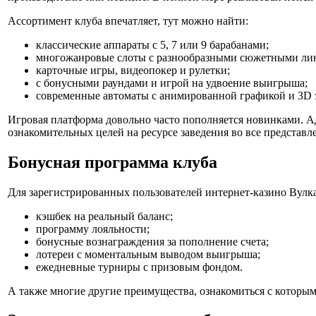
Ассортимент клуба впечатляет, тут можно найти:
классические аппараты с 5, 7 или 9 барабанами;
многожанровые слоты с разнообразными сюжетными ли
карточные игры, видеопокер и рулетки;
с бонусными раундами и игрой на удвоение выигрыша;
современные автоматы с анимированной графикой и 3D 
Игровая платформа довольно часто пополняется новинками. 
ознакомительных целей на ресурсе заведения во все представл
Бонусная программа клуба
Для зарегистрированных пользователей интернет-казино Вулк
кэшбек на реальный баланс;
программу лояльности;
бонусные вознаграждения за пополнение счета;
лотереи с моментальным выводом выигрыша;
ежедневные турниры с призовым фондом.
А также многие другие преимущества, ознакомиться с которым