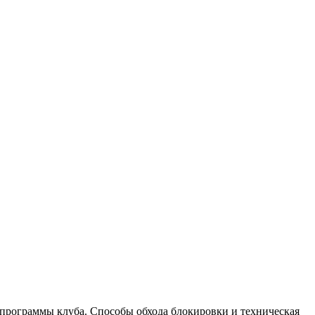
программы клуба. Способы обхода блокировки и техническая