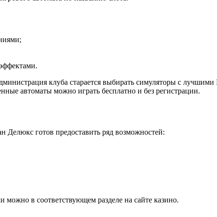
ниями;
эффектами.
Администрация клуба старается выбирать симуляторы с лучшими
енные автоматы можно играть бесплатно и без регистрации.
ан Делюкс готов предоставить ряд возможностей:
и можно в соответствующем разделе на сайте казино.