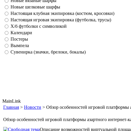
Новые вязаные шарфы
Новые шелковые шарфы
Настоящая клубная экипировка (костюм, кросовки)
Настоящая игровая экипировка (футболка, трусы)
Х/б футболки с символикой
Календари
Постеры
Вымпела
Сувенирка (значки, брелоки, бокалы)
MainLink
Главная
>
Новости
> Обзор особенностей игровой платформы 
Обзор особенностей игровой платформы азартного интернет-
Описание возможностей виртуальной площад