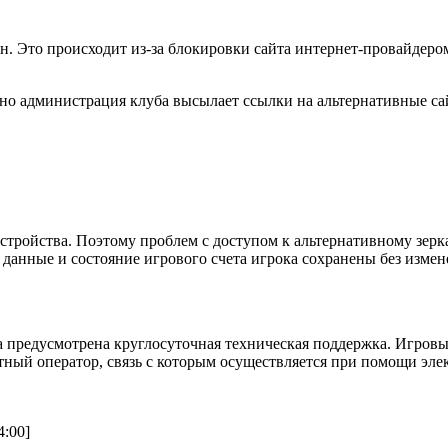
ен. Это происходит из-за блокировки сайта интернет-провайдеро
чно администрация клуба высылает ссылки на альтернативные сай
стройства. Поэтому проблем с доступом к альтернативному зерка
 данные и состояние игрового счета игрока сохранены без измен
а предусмотрена круглосуточная техническая поддержка. Игров
ный оператор, связь с которым осуществляется при помощи эле
4:00]