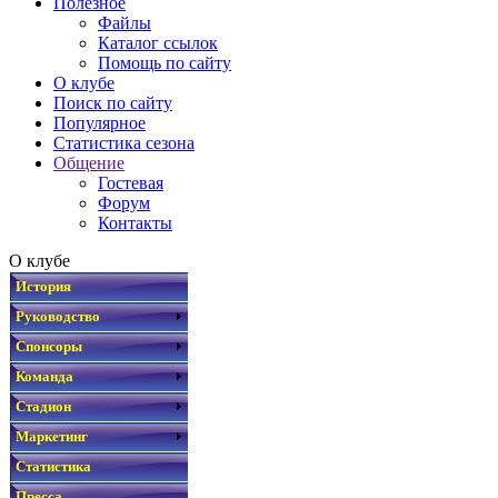
Полезное
Файлы
Каталог ссылок
Помощь по сайту
О клубе
Поиск по сайту
Популярное
Статистика сезона
Общение
Гостевая
Форум
Контакты
О клубе
История
Руководство
Спонсоры
Команда
Стадион
Маркетинг
Статистика
Пресса