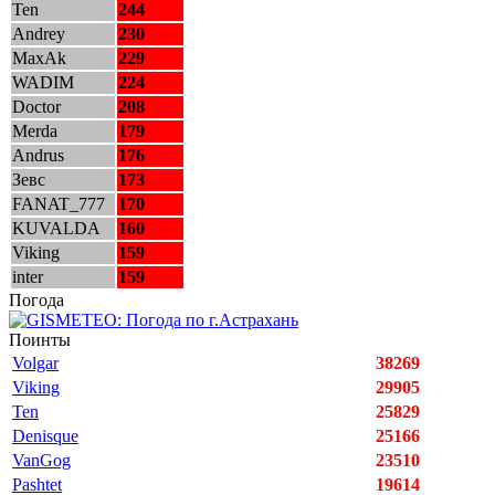
Ten
244
Andrey
230
MaxAk
229
WADIM
224
Doctor
208
Merda
179
Andrus
176
Зевс
173
FANAT_777
170
KUVALDA
160
Viking
159
inter
159
Погода
Поинты
Volgar
38269
Viking
29905
Ten
25829
Denisque
25166
VanGog
23510
Pashtet
19614