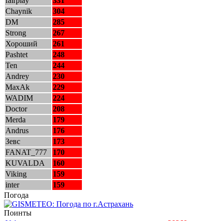
fairplay
331
Chaynik
304
DM
285
Strong
267
Хороший
261
Pashtet
248
Ten
244
Andrey
230
MaxAk
229
WADIM
224
Doctor
208
Merda
179
Andrus
176
Зевс
173
FANAT_777
170
KUVALDA
160
Viking
159
inter
159
Погода
Поинты