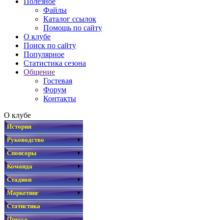
Полезное
Файлы
Каталог ссылок
Помощь по сайту
О клубе
Поиск по сайту
Популярное
Статистика сезона
Общение
Гостевая
Форум
Контакты
О клубе
История
Руководство
Спонсоры
Команда
Стадион
Маркетинг
Статистика
Пресса