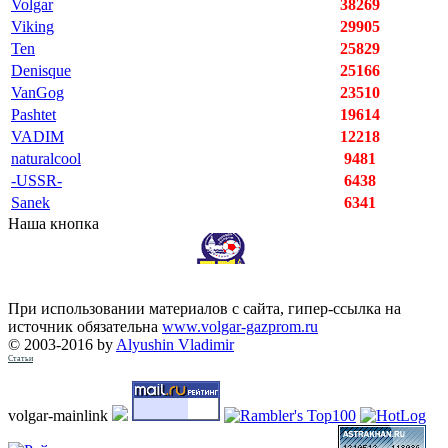
Volgar
38269
Viking
29905
Ten
25829
Denisque
25166
VanGog
23510
Pashtet
19614
VADIM
12218
naturalcool
9481
-USSR-
6438
Sanek
6341
Наша кнопка
При использовании материалов с сайта, гипер-ссылка на
источник обязательна
www.volgar-gazprom.ru
© 2003-2016 by
Alyushin Vladimir
Статьи
volgar-mainlink