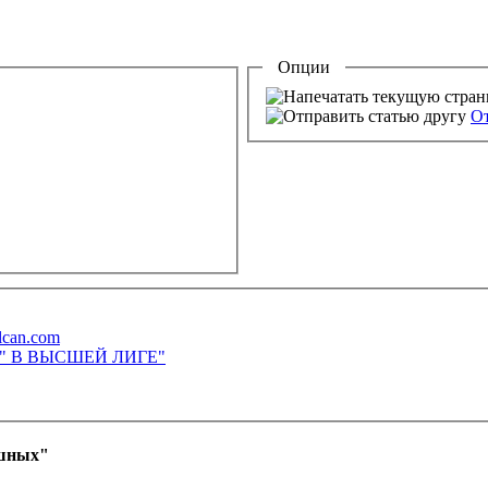
Опции
От
lcan.com
М" В ВЫСШЕЙ ЛИГЕ"
ашных"