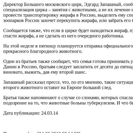
Директор Большого московского цирк, Эдгард Запашный, сообща
специализация цирка – занятия с животными, а не их лечение
провести транспортировку жирафа в Россию, выделить ему спе
зоопарков России захочет перекупить жирафа, или забрать его 
Сообщается также, что если в цирке будет находиться жираф, п
спасти жирафа, а не сделать из него очередного работника.
На этой неделе в пятницу планируется отправка официального 
прекрасного благородного животного.
Один из братьев также сообщает, что семья готова принимать 
Дании в Россию, братьям следует заплатить от десяти до пятна
виновато, выжить, дав ему второй шанс.
Запашный рассказал прессе, что, по его мнению, такие ситуац
второго животного оставит на Европе большой след.
Братья также напоминают о случае со слонами, которых спасла
подозрение на то, что животные больны туберкулезом. И что бы
Дата публикации: 24.03.14