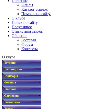
Полезное
Файлы
Каталог ссылок
Помощь по сайту
О клубе
Поиск по сайту
Популярное
Статистика сезона
Общение
Гостевая
Форум
Контакты
О клубе
История
Руководство
Спонсоры
Команда
Стадион
Маркетинг
Статистика
Пресса