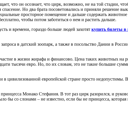
ет, что он осознает, что цирк, возможно, не на той стадии, что
 и спасение. Но два брата посоветовались и приняли решение вы
циальные просторное помещение и дальше содержать животное н
бесплатно, чтобы потом заботиться о нем и растить дальше.
усть и времени, гораздо больше людей захотят
купить билеты в
запроса в датский зоопарк, а также в посольство Дании в Росси
участие в жизни жирафа и финансово. Цена таких животных на ры
дцати тысячи евро. Но, по их словам, это не такие большие сум
ии в цивилизованной европейской стране просто недопустимы. Ве
 принцесса Монако Стефания. В тот раз цирк разорился, и руко
ло бы со слонами – не известно, если бы не принцесса, которая 