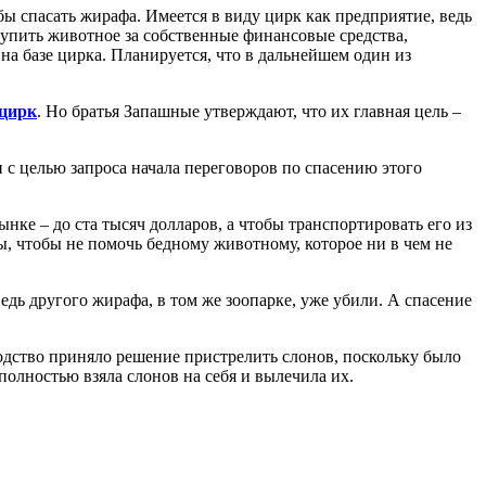
бы спасать жирафа. Имеется в виду цирк как предприятие, ведь
купить животное за собственные финансовые средства,
а базе цирка. Планируется, что в дальнейшем один из
 цирк
. Но братья Запашные утверждают, что их главная цель –
и с целью запроса начала переговоров по спасению этого
нке – до ста тысяч долларов, а чтобы транспортировать его из
мы, чтобы не помочь бедному животному, которое ни в чем не
дь другого жирафа, в том же зоопарке, уже убили. А спасение
водство приняло решение пристрелить слонов, поскольку было
полностью взяла слонов на себя и вылечила их.