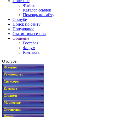
Полезное
Файлы
Каталог ссылок
Помощь по сайту
О клубе
Поиск по сайту
Популярное
Статистика сезона
Общение
Гостевая
Форум
Контакты
О клубе
История
Руководство
Спонсоры
Команда
Стадион
Маркетинг
Статистика
Пресса