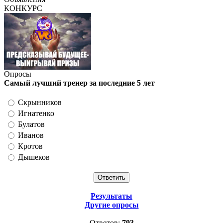
КОНКУРС
Опросы
Самый лучший тренер за последние 5 лет
Скрынников
Игнатенко
Булатов
Иванов
Кротов
Дышеков
Результаты
Другие опросы
Ответов:
793