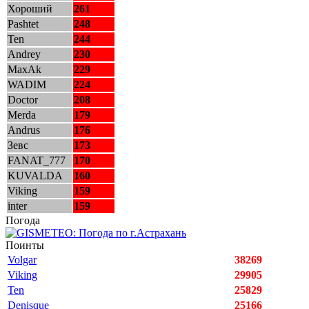
Хороший
261
Pashtet
248
Ten
244
Andrey
230
MaxAk
229
WADIM
224
Doctor
208
Merda
179
Andrus
176
Зевс
173
FANAT_777
170
KUVALDA
160
Viking
159
inter
159
Погода
Поинты
Volgar
38269
Viking
29905
Ten
25829
Denisque
25166