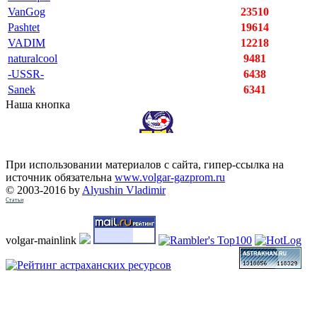
VanGog
23510
Pashtet
19614
VADIM
12218
naturalcool
9481
-USSR-
6438
Sanek
6341
Наша кнопка
При использовании материалов с сайта, гипер-ссылка на
источник обязательна
www.volgar-gazprom.ru
© 2003-2016 by
Alyushin Vladimir
Статьи
volgar-mainlink