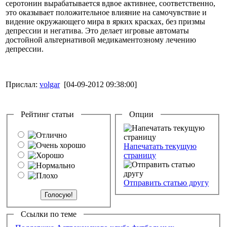
серотонин вырабатывается вдвое активнее, соответственно,
это оказывает положительное влияние на самочувствие и
видение окружающего мира в ярких красках, без призмы
депрессии и негатива. Это делает игровые автоматы
достойной альтернативой медикаментозному лечению
депрессии.
Прислал:
volgar
[04-09-2012 09:38:00]
Рейтинг статьи
Опции
Напечатать текущую
страницу
Отправить статью другу
Ссылки по теме