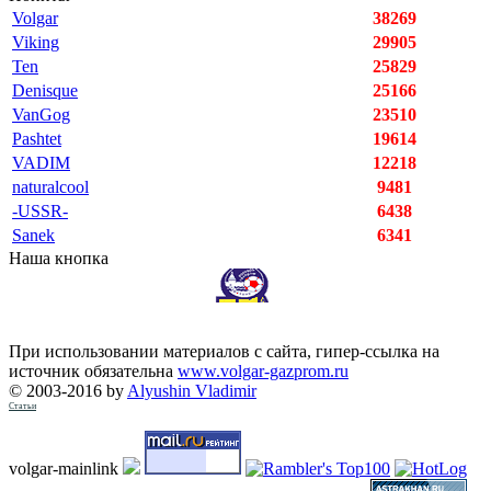
Volgar
38269
Viking
29905
Ten
25829
Denisque
25166
VanGog
23510
Pashtet
19614
VADIM
12218
naturalcool
9481
-USSR-
6438
Sanek
6341
Наша кнопка
При использовании материалов с сайта, гипер-ссылка на
источник обязательна
www.volgar-gazprom.ru
© 2003-2016 by
Alyushin Vladimir
Статьи
volgar-mainlink