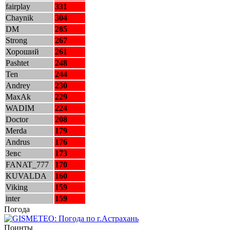
fairplay
331
Chaynik
304
DM
285
Strong
267
Хороший
261
Pashtet
248
Ten
244
Andrey
230
MaxAk
229
WADIM
224
Doctor
208
Merda
179
Andrus
176
Зевс
173
FANAT_777
170
KUVALDA
160
Viking
159
inter
159
Погода
Поинты