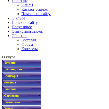
Полезное
Файлы
Каталог ссылок
Помощь по сайту
О клубе
Поиск по сайту
Популярное
Статистика сезона
Общение
Гостевая
Форум
Контакты
О клубе
История
Руководство
Спонсоры
Команда
Стадион
Маркетинг
Статистика
Пресса