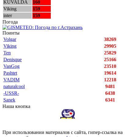
KUVALDA
160
Viking
159
inter
159
Погода
Поинты
Volgar
38269
Viking
29905
Ten
25829
Denisque
25166
VanGog
23510
Pashtet
19614
VADIM
12218
naturalcool
9481
-USSR-
6438
Sanek
6341
Наша кнопка
При использовании материалов с сайта, гипер-ссылка на