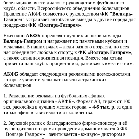
болельщиков; вести диалог с руководством футбольного
клуба, области, Всероссийского объединения болельщиков.
Правление АКФБ совместно с руководством
ФК "Волгарь-
Газпром"
устраивает автобусные выезды в другие города для
поддержки
ФК «Волгарь-Газпром»
.
Ежегодно
АКФБ
определяет лучших игроков команды
Волгарь-Газпром
и награждает их памятными кубками и
медалями. В наших рядах – люди разного возраста, но всех
нас объединяет любовь к спорту, к
ФК «Волгарь-Газпром»
,
а также активная жизненная позиция. Вместе мы хотим
привести наш клуб к процветанию, развиваясь вместе с ним.
АКФБ
обладает следующими рекламными возможностями,
которые увидят и услышат тысячи астраханских
болельщиков:
1. Размещение рекламы на футбольных афишах
оригинального дизайна «АКФБ». Формат А3, тираж от 100
экз, расклейка в лучших местах города. –
4-6 тыс. р.
за один
тираж афиш в зависимости от количества.
2. Звуковой ролик с благодарностью фирме-спонсору и её
руководителю во время проведения домашних матчей ФК
«Волгарь-Газпром» - зачитывается «вживую» диктором в