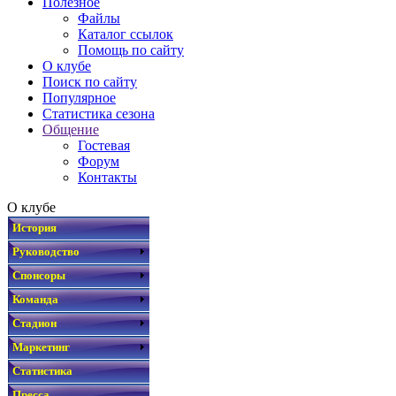
Полезное
Файлы
Каталог ссылок
Помощь по сайту
О клубе
Поиск по сайту
Популярное
Статистика сезона
Общение
Гостевая
Форум
Контакты
О клубе
История
Руководство
Спонсоры
Команда
Стадион
Маркетинг
Статистика
Пресса