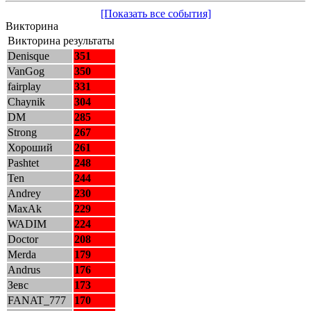
[Показать все события]
Викторина
Викторина результаты
Denisque
351
VanGog
350
fairplay
331
Chaynik
304
DM
285
Strong
267
Хороший
261
Pashtet
248
Ten
244
Andrey
230
MaxAk
229
WADIM
224
Doctor
208
Merda
179
Andrus
176
Зевс
173
FANAT_777
170