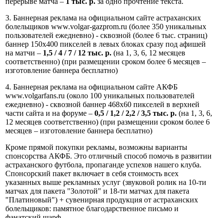
перерыве матча –
1 тыс. р.
за одно прочтение текста.
3. Баннерная реклама на официальном сайте астраханских
болельщиков www.volgar-gazprom.ru (более 350 уникальных
пользователей ежедневно) - сквозной (более 6 тыс. страниц)
баннер 150x400 пикселей в левых блоках сразу под афишей
на матчи –
1,5 / 4 / 7 / 12 тыс. р.
(на 1, 3, 6, 12 месяцев
соответственно) (при размещении сроком более 6 месяцев –
изготовление баннера бесплатно)
4. Баннерная реклама на официальном сайте АКФБ
www.volgarfans.ru (около 100 уникальных пользователей
ежедневно) - сквозной баннер 468x60 пикселей в верхней
части сайта и на форуме –
0,5 / 1,2 / 2,2 / 3,5 тыс. р.
(на 1, 3, 6,
12 месяцев соответственно) (при размещении сроком более 6
месяцев – изготовление баннера бесплатно)
Кроме прямой покупки рекламы, возможны варианты
спонсорства АКФБ. Это отличный способ помочь в развитии
астраханского футбола, пропаганде успехов нашего клуба.
Спонсорский пакет включает в себя стоимость всех
указанных выше рекламных услуг (звуковой ролик на 10-ти
матчах для пакета "Золотой" и 18-ти матчах для пакета
"Платиновый") + сувенирная продукция от астраханских
болельщиков: памятное благодарственное письмо и
фанатский шарф.