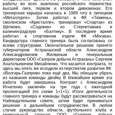
работы во всех эшелонах российского первенства:
высшей лиге, первом и втором дивизионах. Его
тренерская карьера началась в 1989 гогу в липецком
«Металлурге». Затем работал в ФК «Тюмень»,
смоленском «Кристалле», тренировал «Спартак» из
Щёлково, «Содовик» из Стерлитамака и
калининградскую «Балтику». В последнее время
работал в спортивном отделе ФК «Москва».
Кандидатура главного тренера была согласована со
всеми структурами. Окончательное решение принято
губернатором Астраханской области Александром
Александровичем Жилкиным и генеральным
директором ООО «Газпром добыча Астрахань» Сергеем
Анатольевичем Михайленко. Что касается контракта, то
здесь мы опять же исходили из перспектив развития ФК
«Волгарь-Газпром» пока ещё два. Мы обещали убрать
из названия команды двойку. В ближайшее время эта
работа будет завершена. Контракт с Александром
Игнатенко заключён на три года с ежегодной
пролонгацией (по схеме 1+1+1). Итоги деятельности
главного тренера и команды будут рассматриваться на
Наблюдательном совете, затем будет приниматься
решение о дальнейшем сотрудничестве. В любом
случае руководство области, футбольного клуба и
генеральный спонсор ООО «Газпром добыча