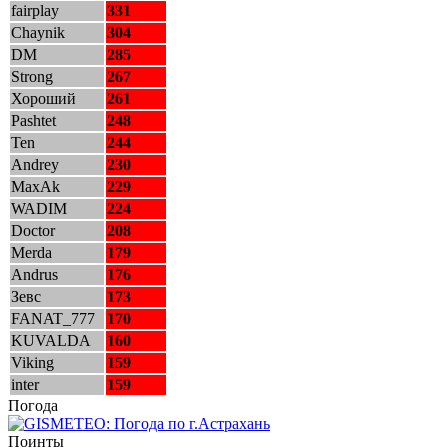
fairplay
331
Chaynik
304
DM
285
Strong
267
Хороший
261
Pashtet
248
Ten
244
Andrey
230
MaxAk
229
WADIM
224
Doctor
208
Merda
179
Andrus
176
Зевс
173
FANAT_777
170
KUVALDA
160
Viking
159
inter
159
Погода
Поинты