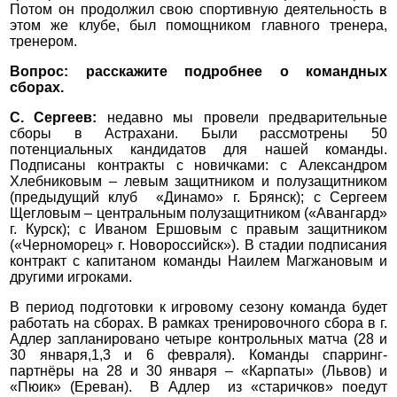
Потом он продолжил свою спортивную деятельность в
этом же клубе, был помощником главного тренера,
тренером.
Вопрос: расскажите подробнее о командных
сборах.
С. Сергеев:
недавно мы провели предварительные
сборы в Астрахани. Были рассмотрены 50
потенциальных кандидатов для нашей команды.
Подписаны контракты с новичками: с Александром
Хлебниковым – левым защитником и полузащитником
(предыдущий клуб «Динамо» г. Брянск); с Сергеем
Щегловым – центральным полузащитником («Авангард»
г. Курск); с Иваном Ершовым с правым защитником
(«Черноморец» г. Новороссийск»). В стадии подписания
контракт с капитаном команды Наилем Магжановым и
другими игроками.
В период подготовки к игровому сезону команда будет
работать на сборах. В рамках тренировочного сбора в г.
Адлер запланировано четыре контрольных матча (28 и
30 января,1,3 и 6 февраля). Команды спарринг-
партнёры на 28 и 30 января – «Карпаты» (Львов) и
«Пюик» (Ереван). В Адлер из «старичков» поедут