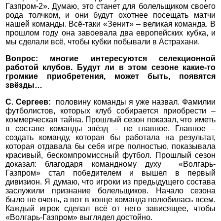
Газпром-2». Думаю, это станет для болельщиком своего
рода толчком, и они будут охотнее посещать матчи
нашей команды. Всё-таки «Зенит» – великая команда. В
прошлом году она завоевала два европейских кубка, и
мы сделали всё, чтобы кубки побывали в Астрахани.
Вопрос: многие интересуются селекционной
работой клубов. Будут ли в этом сезоне какие-то
громкие приобретения, может быть, появятся
звёзды…
С. Сергеев:
половину команды я уже назвал. Фамилии
футболистов, которых клуб собирается приобрести –
коммерческая тайна. Прошлый сезон показал, что иметь
в составе команды звёзд – не главное. Главное –
создать команду, которая бы работала на результат,
которая отдавала бы себя игре полностью, показывала
красивый, бескомпромиссный футбол. Прошлый сезон
доказал: благодаря командному духу «Волгарь-
Газпром» стал победителем и вышел в первый
дивизион. Я думаю, что игроки из предыдущего состава
заслужили признание болельщиков. Начало сезона
было не очень, а вот в конце команда полюбилась всем.
Каждый игрок сделал всё от него зависящее, чтобы
«Волгарь-Газпром» выглядел достойно.