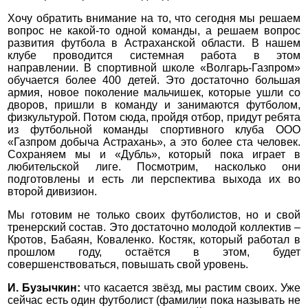
Хочу обратить внимание на то, что сегодня мы решаем
вопрос не какой-то одной команды, а решаем вопрос
развития футбола в Астраханской области. В нашем
клубе проводится системная работа в этом
направлении. В спортивной школе «Волгарь-Газпром»
обучается более 400 детей. Это достаточно большая
армия, новое поколение мальчишек, которые ушли со
дворов, пришли в команду и занимаются футболом,
физкультурой. Потом сюда, пройдя отбор, придут ребята
из футбольной команды спортивного клуба ООО
«Газпром добыча Астрахань», а это более ста человек.
Сохраняем мы и «Дубль», который пока играет в
любительской лиге. Посмотрим, насколько они
подготовлены и есть ли перспектива выхода их во
второй дивизион.
Мы готовим не только своих футболистов, но и свой
тренерский состав. Это достаточно молодой коллектив –
Кротов, Бабаян, Коваленко. Костяк, который работал в
прошлом году, остаётся в этом, будет
совершенствоваться, повышать свой уровень.
И. Бузычкин:
ч
то касается звёзд, мы растим своих. Уже
сейчас есть один футболист (фамилии пока называть не