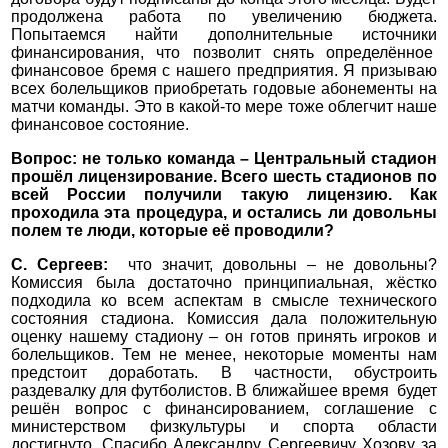
продолжена работа по увеличению бюджета.
Попытаемся найти дополнительные источники
финансирования, что позволит снять определённое
финансовое бремя с нашего предприятия. Я призываю
всех болельщиков приобретать годовые абонементы на
матчи команды. Это в какой-то мере тоже облегчит наше
финансовое состояние.
Вопрос: не только команда – Центральный стадион
прошёл лицензирование. Всего шесть стадионов по
всей России получили такую лицензию. Как
проходила эта процедура, и остались ли довольны
полем те люди, которые её проводили?
С. Сергеев:
что значит, довольны – не довольны?
Комиссия была достаточно принципиальная, жёстко
подходила ко всем аспектам в смысле технического
состояния стадиона. Комиссия дала положительную
оценку нашему стадиону – он готов принять игроков и
болельщиков. Тем не менее, некоторые моменты нам
предстоит доработать. В частности, обустроить
раздевалку для футболистов. В ближайшее время будет
решён вопрос с финансированием, соглашение с
министерством физкультуры и спорта области
достигнуто. Спасибо Александру Сергеевичу Хозову за