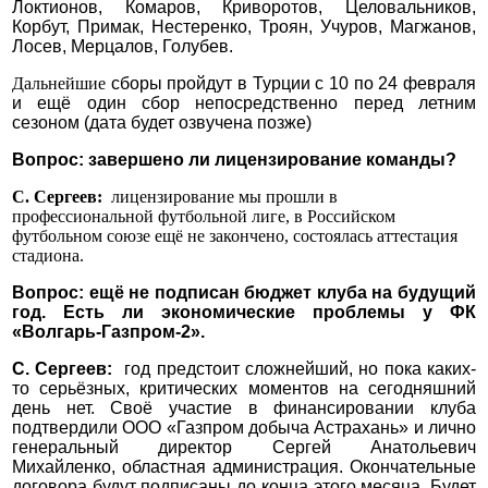
Локтионов, Комаров, Криворотов, Целовальников,
Корбут, Примак, Нестеренко, Троян, Учуров, Магжанов,
Лосев, Мерцалов, Голубев.
Дальнейшие
сборы пройдут в Турции с 10 по 24 февраля
и ещё один сбор непосредственно перед летним
сезоном (дата будет озвучена позже)
Вопрос: завершено ли лицензирование команды?
С. Сергеев:
лицензирование мы прошли в
профессиональной футбольной лиге, в Российском
футбольном союзе ещё не закончено, состоялась аттестация
стадиона.
Вопрос: ещё не подписан бюджет клуба на будущий
год. Есть ли экономические проблемы у ФК
«Волгарь-Газпром-2».
С. Сергеев:
год предстоит сложнейший, но пока каких-
то серьёзных, критических моментов на сегодняшний
день нет. Своё участие в финансировании клуба
подтвердили ООО «Газпром добыча Астрахань» и лично
генеральный директор Сергей Анатольевич
Михайленко, областная администрация. Окончательные
договора будут подписаны до конца этого месяца. Будет