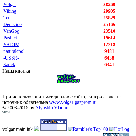
Volgar
38269
Viking
29905
Ten
25829
Denisque
25166
VanGog
23510
Pashtet
19614
VADIM
12218
naturalcool
9481
-USSR-
6438
Sanek
6341
Наша кнопка
При использовании материалов с сайта, гипер-ссылка на
источник обязательна
www.volgar-gazprom.ru
© 2003-2016 by
Alyushin Vladimir
Статьи
volgar-mainlink